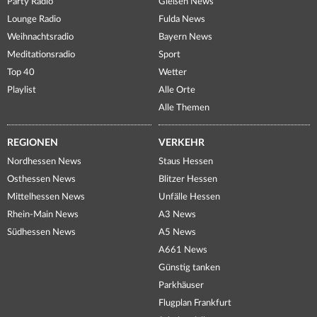
Party Radio
Gießen News
Lounge Radio
Fulda News
Weihnachtsradio
Bayern News
Meditationsradio
Sport
Top 40
Wetter
Playlist
Alle Orte
Alle Themen
REGIONEN
VERKEHR
Nordhessen News
Staus Hessen
Osthessen News
Blitzer Hessen
Mittelhessen News
Unfälle Hessen
Rhein-Main News
A3 News
Südhessen News
A5 News
A661 News
Günstig tanken
Parkhäuser
Flugplan Frankfurt