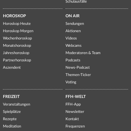
Schulausfälle
HOROSKOP
ON AIR
Horoskop Heute
Sendungen
Horoskop Morgen
Aktionen
Wochenhoroskop
Videos
Monatshoroskop
Webcams
Jahreshoroskop
Moderatoren & Team
Partnerhoroskop
Podcasts
Aszendent
News-Podcast
Themen-Ticker
Voting
FREIZEIT
FFH-WELT
Veranstaltungen
FFH-App
Spielplätze
Newsletter
Rezepte
Kontakt
Meditation
Frequenzen