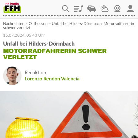
Playlist
Staupilot
Wetter
Webcam
Mein
Nachrichten
>
Osthessen
>
Unfall bei Hilders-Dörmbach: Motorradfahrerin
schwer verletzt
15.07.2024, 05:43 Uhr
Unfall bei Hilders-Dörmbach
MOTORRADFAHRERIN SCHWER
VERLETZT
Redaktion
Lorenzo Rendón Valencia