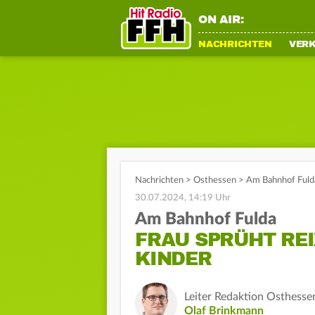
ON AIR:
NACHRICHTEN
VER
Nachrichten
>
Osthessen
>
Am Bahnhof Fulda
30.07.2024, 14:19 Uhr
Am Bahnhof Fulda
FRAU SPRÜHT RE
KINDER
Leiter Redaktion Osthesse
Olaf Brinkmann