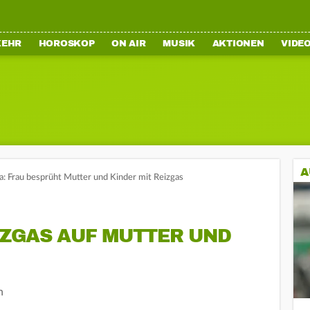
KEHR
HOROSKOP
ON AIR
MUSIK
AKTIONEN
VIDE
A
: Frau besprüht Mutter und Kinder mit Reizgas
IZGAS AUF MUTTER UND
n