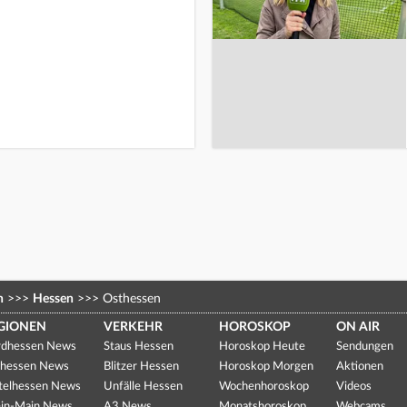
n
>>>
Hessen
>>>
Osthessen
GIONEN
VERKEHR
HOROSKOP
ON AIR
dhessen News
Staus Hessen
Horoskop Heute
Sendungen
hessen News
Blitzer Hessen
Horoskop Morgen
Aktionen
telhessen News
Unfälle Hessen
Wochenhoroskop
Videos
in-Main News
A3 News
Monatshoroskop
Webcams