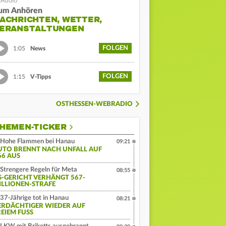
um Anhören
ACHRICHTEN, WETTER,
ERANSTALTUNGEN
FOLGEN
1:05
News
FOLGEN
1:15
V-Tipps
OSTHESSEN-WEBRADIO
HEMEN-TICKER
Hohe Flammen bei Hanau
09:21
UTO BRENNT NACH UNFALL AUF
66 AUS
Strengere Regeln für Meta
08:55
S-GERICHT VERHÄNGT 567-
ILLIONEN-STRAFE
37-Jährige tot in Hanau
08:21
ERDÄCHTIGER WIEDER AUF
EIEM FUSS