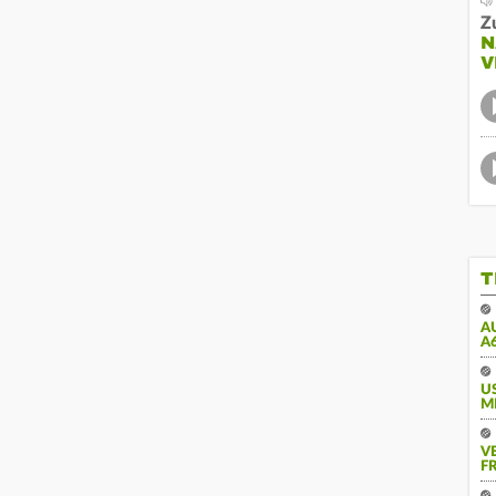
Z
N
V
T
A
A
U
M
V
FR