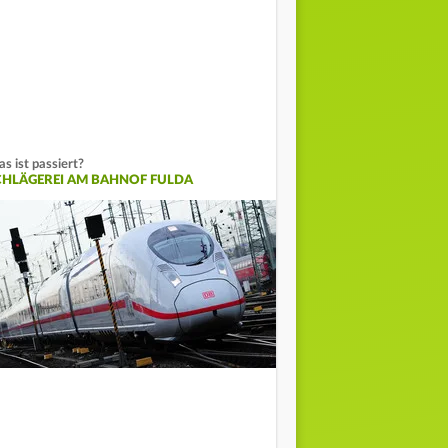
s ist passiert?
CHLÄGEREI AM BAHNOF FULDA