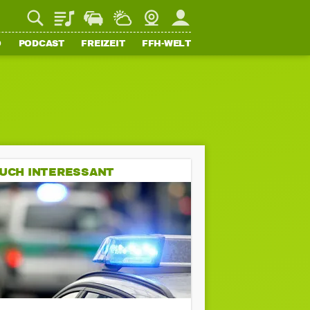
Playlist
Staupilot
Wetter
Webcam
Mein FFH
O
PODCAST
FREIZEIT
FFH-WELT
UCH INTERESSANT