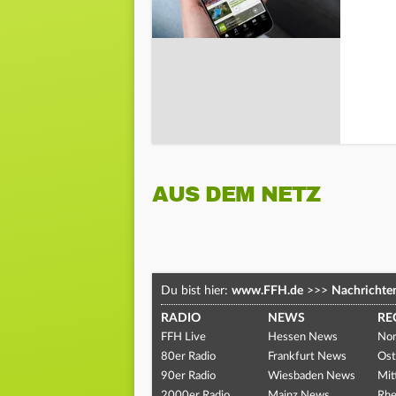
AUS DEM NETZ
Du bist hier:
www.FFH.de
>>>
Nachrichte
RADIO
NEWS
RE
FFH Live
Hessen News
Nor
80er Radio
Frankfurt News
Ost
90er Radio
Wiesbaden News
Mit
2000er Radio
Mainz News
Rhe