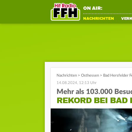
ON AIR:
NACHRICHTEN
VER
Nachrichten
>
Osthessen
>
Bad Hersfelder F
14.08.2024, 12:13 Uhr
Mehr als 103.000 Besu
REKORD BEI BAD 