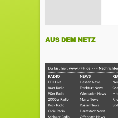
AUS DEM NETZ
Du bist hier:
www.FFH.de
>>>
Nachrichte
RADIO
NEWS
RE
FFH Live
Hessen News
Nor
80er Radio
Frankfurt News
Ost
90er Radio
Wiesbaden News
Mit
2000er Radio
Mainz News
Rhe
Rock Radio
Kassel News
Süd
Oldie Radio
Darmstadt News
Schlager Radio
Offenbach News