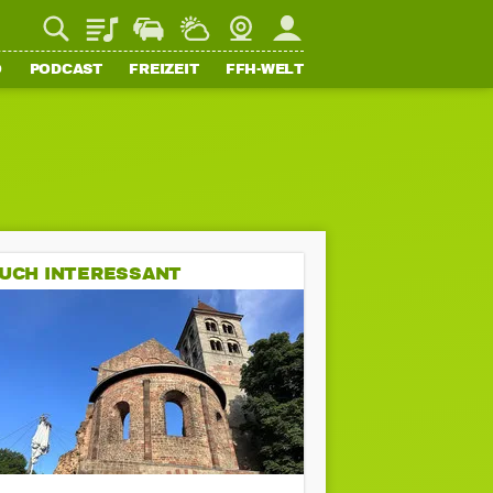
Playlist
Staupilot
Wetter
Webcam
Mein FFH
O
PODCAST
FREIZEIT
FFH-WELT
UCH INTERESSANT