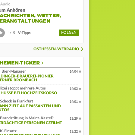
um Anhören
ACHRICHTEN, WETTER,
ERANSTALTUNGEN
FOLGEN
1:15
V-Tipps
OSTHESSEN-WEBRADIO
HEMEN-TICKER
Bier-Manager
14:04
RDINGER-BRAUEREI-PIONIER
ERNER BROMBACH
lizei stoppt mehrere Autos
14:03
CHÜSSE BEI HOCHZEITSKORSO
Schock in Frankfurt
14:01
ANN ZIELT AUF PASSANTEN UND
UTOS
Brandstiftung in Mainz-Kastel?
13:29
ERDÄCHTIGE PERSONEN GEFILMT
K-Einsatz
13:22