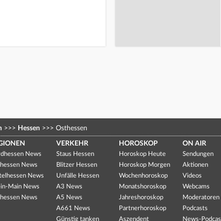
n
>>>
Hessen
>>>
Osthessen
GIONEN
VERKEHR
HOROSKOP
ON AIR
dhessen News
Staus Hessen
Horoskop Heute
Sendungen
hessen News
Blitzer Hessen
Horoskop Morgen
Aktionen
telhessen News
Unfälle Hessen
Wochenhoroskop
Videos
in-Main News
A3 News
Monatshoroskop
Webcams
hessen News
A5 News
Jahreshoroskop
Moderatoren
A661 News
Partnerhoroskop
Podcasts
Günstig tanken
Aszendent
News-Podcas