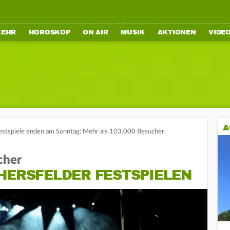
KEHR
HOROSKOP
ON AIR
MUSIK
AKTIONEN
VIDE
A
estspiele enden am Sonntag: Mehr als 103.000 Besucher
cher
HERSFELDER FESTSPIELEN