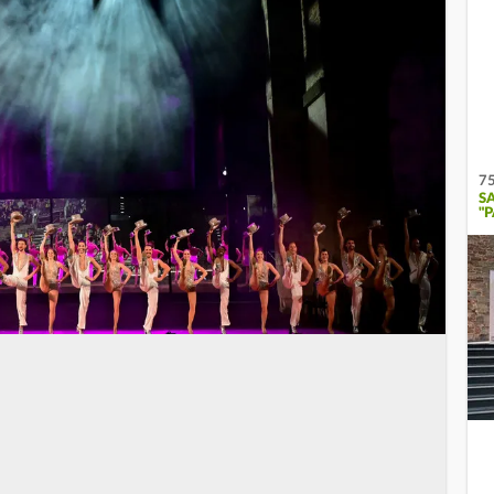
75
S
"P