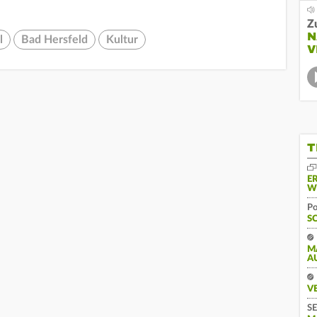
Z
N
l
Bad Hersfeld
Kultur
V
T
E
W
Po
S
M
A
V
SE