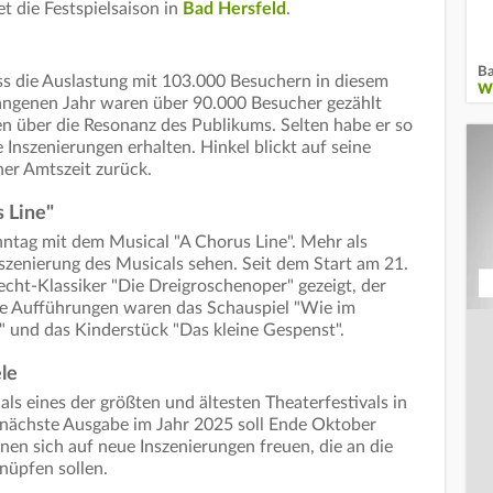
 die Festspielsaison in
Bad Hersfeld
.
Ba
ass die Auslastung mit 103.000 Besuchern in diesem
W
rgangenen Jahr waren über 90.000 Besucher gezählt
en über die Resonanz des Publikums. Selten habe er so
 Inszenierungen erhalten. Hinkel blickt auf seine
ner Amtszeit zurück.
 Line"
nntag mit dem Musical "A Chorus Line". Mehr als
zenierung des Musicals sehen. Seit dem Start am 21.
cht-Klassiker "Die Dreigroschenoper" gezeigt, der
e Aufführungen waren das Schauspiel "Wie im
 und das Kinderstück "Das kleine Gespenst".
ele
als eines der größten und ältesten Theaterfestivals in
nächste Ausgabe im Jahr 2025 soll Ende Oktober
nen sich auf neue Inszenierungen freuen, die an die
knüpfen sollen.