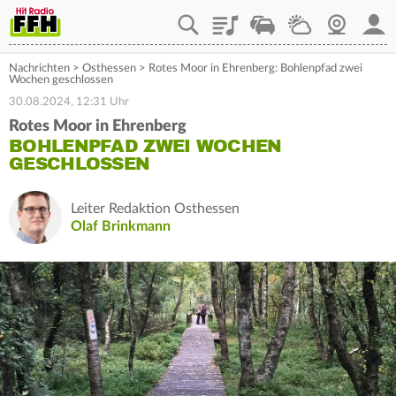
Playlist
Staupilot
Wetter
Webcam
Mein
Nachrichten
>
Osthessen
>
Rotes Moor in Ehrenberg: Bohlenpfad zwei
Wochen geschlossen
30.08.2024, 12:31 Uhr
Rotes Moor in Ehrenberg
BOHLENPFAD ZWEI WOCHEN
GESCHLOSSEN
Leiter Redaktion Osthessen
Olaf Brinkmann