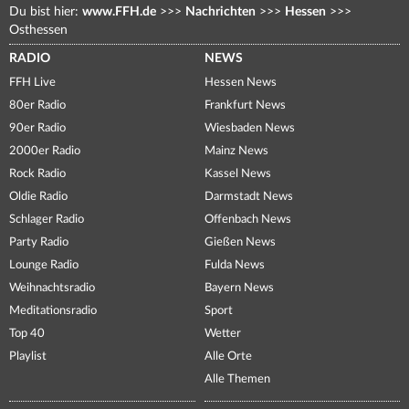
Du bist hier:
www.FFH.de
>>>
Nachrichten
>>>
Hessen
>>>
Osthessen
RADIO
NEWS
FFH Live
Hessen News
80er Radio
Frankfurt News
90er Radio
Wiesbaden News
2000er Radio
Mainz News
Rock Radio
Kassel News
Oldie Radio
Darmstadt News
Schlager Radio
Offenbach News
Party Radio
Gießen News
Lounge Radio
Fulda News
Weihnachtsradio
Bayern News
Meditationsradio
Sport
Top 40
Wetter
Playlist
Alle Orte
Alle Themen