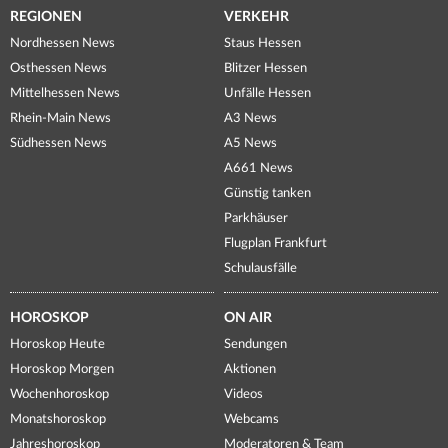
REGIONEN
VERKEHR
Nordhessen News
Staus Hessen
Osthessen News
Blitzer Hessen
Mittelhessen News
Unfälle Hessen
Rhein-Main News
A3 News
Südhessen News
A5 News
A661 News
Günstig tanken
Parkhäuser
Flugplan Frankfurt
Schulausfälle
HOROSKOP
ON AIR
Horoskop Heute
Sendungen
Horoskop Morgen
Aktionen
Wochenhoroskop
Videos
Monatshoroskop
Webcams
Jahreshoroskop
Moderatoren & Team