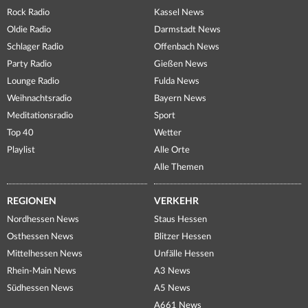
Rock Radio
Kassel News
Oldie Radio
Darmstadt News
Schlager Radio
Offenbach News
Party Radio
Gießen News
Lounge Radio
Fulda News
Weihnachtsradio
Bayern News
Meditationsradio
Sport
Top 40
Wetter
Playlist
Alle Orte
Alle Themen
REGIONEN
VERKEHR
Nordhessen News
Staus Hessen
Osthessen News
Blitzer Hessen
Mittelhessen News
Unfälle Hessen
Rhein-Main News
A3 News
Südhessen News
A5 News
A661 News