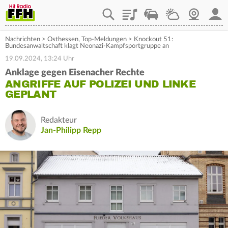
Playlist
Staupilot
Wetter
Webcam
Mein
Nachrichten
>
Osthessen
,
Top-Meldungen
>
Knockout 51:
Bundesanwaltschaft klagt Neonazi-Kampfsportgruppe an
19.09.2024, 13:24 Uhr
Anklage gegen Eisenacher Rechte
ANGRIFFE AUF POLIZEI UND LINKE
GEPLANT
Redakteur
Jan-Philipp Repp