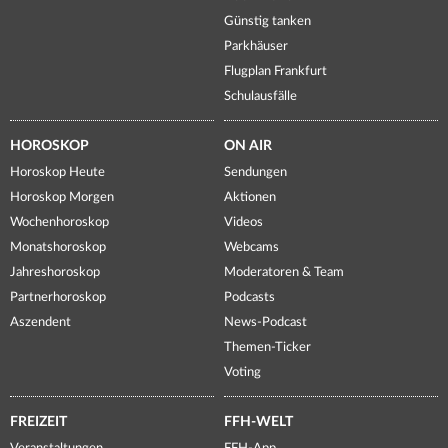
Günstig tanken
Parkhäuser
Flugplan Frankfurt
Schulausfälle
HOROSKOP
ON AIR
Horoskop Heute
Sendungen
Horoskop Morgen
Aktionen
Wochenhoroskop
Videos
Monatshoroskop
Webcams
Jahreshoroskop
Moderatoren & Team
Partnerhoroskop
Podcasts
Aszendent
News-Podcast
Themen-Ticker
Voting
FREIZEIT
FFH-WELT