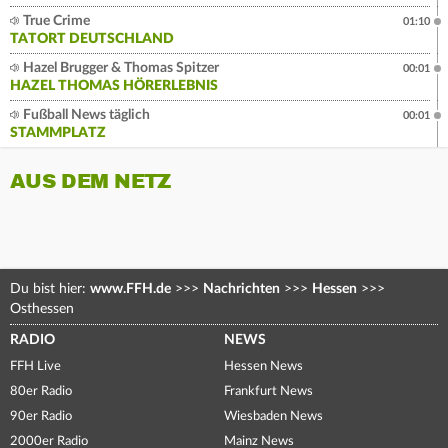
True Crime
01:10
TATORT DEUTSCHLAND
Hazel Brugger & Thomas Spitzer
00:01
HAZEL THOMAS HÖRERLEBNIS
Fußball News täglich
00:01
STAMMPLATZ
AUS DEM NETZ
Du bist hier:
www.FFH.de
>>>
Nachrichten
>>>
Hessen
>>>
Osthessen
RADIO
NEWS
FFH Live
Hessen News
80er Radio
Frankfurt News
90er Radio
Wiesbaden News
2000er Radio
Mainz News