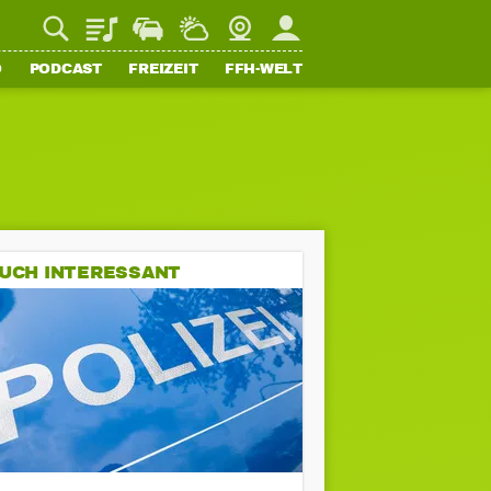
Playlist
Staupilot
Wetter
Webcam
Mein FFH
O
PODCAST
FREIZEIT
FFH-WELT
UCH INTERESSANT