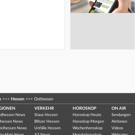
n
>>>
Hessen
>>>
Osthessen
GIONEN
VERKEHR
HOROSKOP
ON AIR
dhessen News
Staus Hessen
Horoskop Heute
Sendungen
hessen News
Blitzer Hessen
Horoskop Morgen
Aktionen
telhessen News
Unfälle Hessen
Wochenhoroskop
Videos
in-Main News
A3 News
Monatshoroskop
Webcams