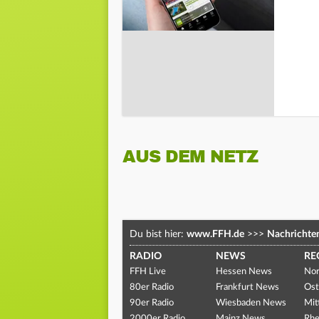
AUS DEM NETZ
Du bist hier:
www.FFH.de
>>>
Nachrichte
RADIO
NEWS
RE
FFH Live
Hessen News
Nor
80er Radio
Frankfurt News
Ost
90er Radio
Wiesbaden News
Mit
2000er Radio
Mainz News
Rhe