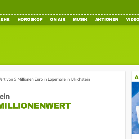
KEHR
HOROSKOP
ON AIR
MUSIK
AKTIONEN
VIDE
A
t von 5 Millionen Euro in Lagerhalle in Ulrichstein
tein
MILLIONENWERT