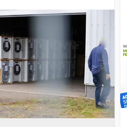
We
M
E