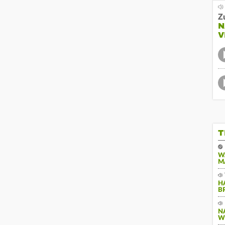
Z
N
V
T
W
M
H
B
N
W