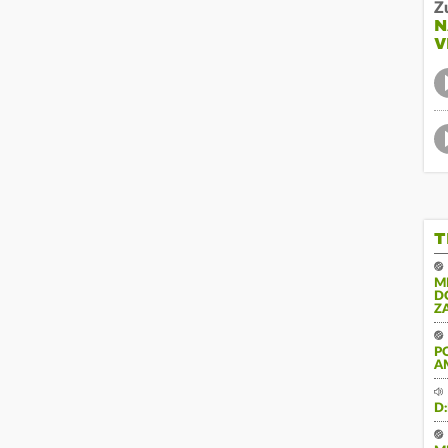
Z
N
V
T
M
D
Z
P
A
D