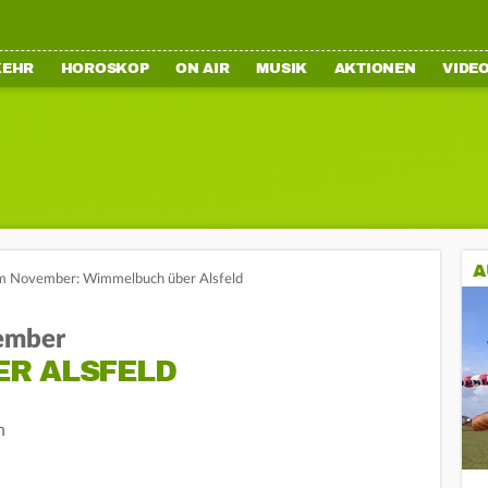
KEHR
HOROSKOP
ON AIR
MUSIK
AKTIONEN
VIDE
A
 im November: Wimmelbuch über Alsfeld
vember
R ALSFELD
n