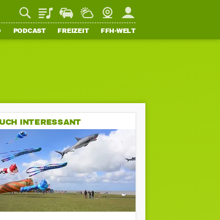
Playlist
Staupilot
Wetter
Webcam
Mein FFH
O
PODCAST
FREIZEIT
FFH-WELT
UCH INTERESSANT