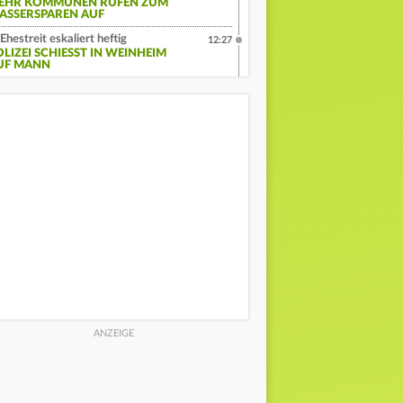
EHR KOMMUNEN RUFEN ZUM
ASSERSPAREN AUF
Ehestreit eskaliert heftig
12:27
LIZEI SCHIESST IN WEINHEIM A
F MANN