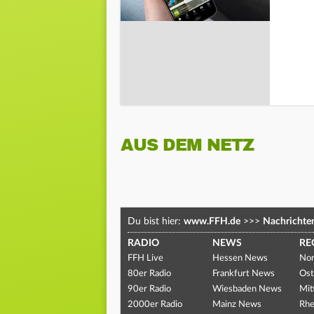
AUS DEM NETZ
Du bist hier:
www.FFH.de
>>>
Nachrichte
RADIO
NEWS
RE
FFH Live
Hessen News
Nor
80er Radio
Frankfurt News
Ost
90er Radio
Wiesbaden News
Mit
2000er Radio
Mainz News
Rhe