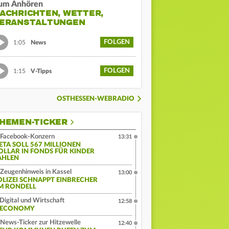
um Anhören
ACHRICHTEN, WETTER,
ERANSTALTUNGEN
FOLGEN
1:05
News
FOLGEN
1:15
V-Tipps
OSTHESSEN-WEBRADIO
HEMEN-TICKER
Facebook-Konzern
13:31
ETA SOLL 567 MILLIONEN
OLLAR IN FONDS FÜR KINDER
AHLEN
Zeugenhinweis in Kassel
13:00
OLIZEI SCHNAPPT EINBRECHER
M RONDELL
Digital und Wirtschaft
12:58
:ECONOMY
News-Ticker zur Hitzewelle
12:40