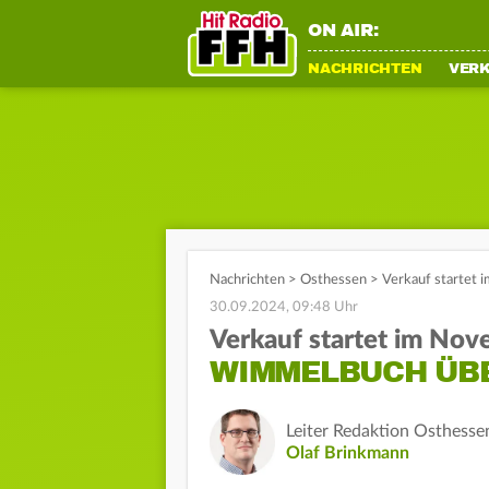
ON AIR:
NACHRICHTEN
VER
Nachrichten
>
Osthessen
>
Verkauf startet
30.09.2024, 09:48 Uhr
Verkauf startet im No
WIMMELBUCH ÜBE
Leiter Redaktion Osthesse
Olaf Brinkmann