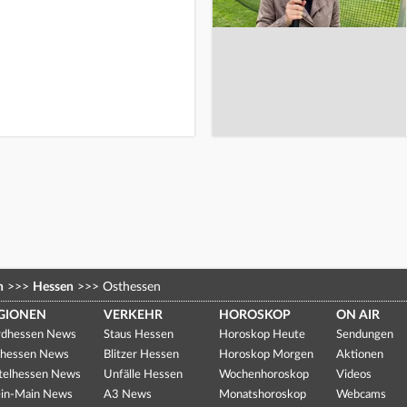
n
>>>
Hessen
>>>
Osthessen
GIONEN
VERKEHR
HOROSKOP
ON AIR
dhessen News
Staus Hessen
Horoskop Heute
Sendungen
hessen News
Blitzer Hessen
Horoskop Morgen
Aktionen
telhessen News
Unfälle Hessen
Wochenhoroskop
Videos
in-Main News
A3 News
Monatshoroskop
Webcams