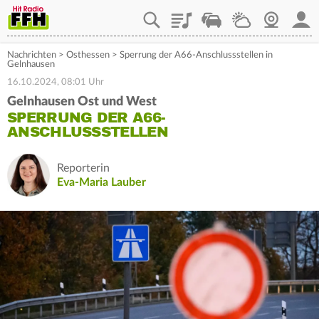
Playlist
Staupilot
Wetter
Webcam
Mein
Nachrichten
>
Osthessen
>
Sperrung der A66-Anschlussstellen in
Gelnhausen
16.10.2024, 08:01 Uhr
Gelnhausen Ost und West
SPERRUNG DER A66-
ANSCHLUSSSTELLEN
Reporterin
Eva-Maria Lauber