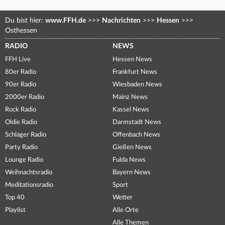
Du bist hier:
www.FFH.de
>>>
Nachrichten
>>>
Hessen
>>>
Osthessen
RADIO
NEWS
FFH Live
Hessen News
80er Radio
Frankfurt News
90er Radio
Wiesbaden News
2000er Radio
Mainz News
Rock Radio
Kassel News
Oldie Radio
Darmstadt News
Schlager Radio
Offenbach News
Party Radio
Gießen News
Lounge Radio
Fulda News
Weihnachtsradio
Bayern News
Meditationsradio
Sport
Top 40
Wetter
Playlist
Alle Orte
Alle Themen