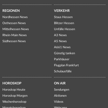
REGIONEN
VERKEHR
Nordhessen News
Staus Hessen
Osthessen News
Blitzer Hessen
Mittelhessen News
Unfälle Hessen
Rhein-Main News
A3 News
Südhessen News
A5 News
A661 News
Günstig tanken
Parkhäuser
Flugplan Frankfurt
Schulausfälle
HOROSKOP
ON AIR
Horoskop Heute
Sendungen
Horoskop Morgen
Aktionen
Wochenhoroskop
Videos
Monatshoroskop
Webcams