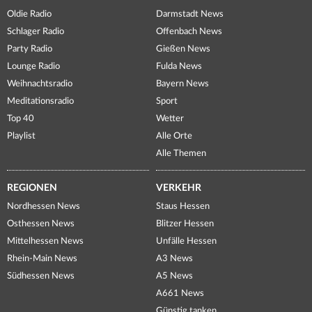
Oldie Radio
Darmstadt News
Schlager Radio
Offenbach News
Party Radio
Gießen News
Lounge Radio
Fulda News
Weihnachtsradio
Bayern News
Meditationsradio
Sport
Top 40
Wetter
Playlist
Alle Orte
Alle Themen
REGIONEN
VERKEHR
Nordhessen News
Staus Hessen
Osthessen News
Blitzer Hessen
Mittelhessen News
Unfälle Hessen
Rhein-Main News
A3 News
Südhessen News
A5 News
A661 News
Günstig tanken