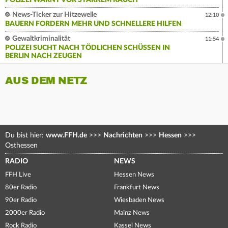
POLIZEI WARNT VOR STARKEM RAUCH
News-Ticker zur Hitzewelle
12:10
BAUERN FORDERN MEHR UND SCHNELLERE HILFEN
Gewaltkriminalität
11:54
POLIZEI SUCHT NACH TÖDLICHEN SCHÜSSEN IN
BERLIN NACH ZEUGEN
AUS DEM NETZ
Du bist hier:
www.FFH.de
>>>
Nachrichten
>>>
Hessen
>>>
Osthessen
RADIO
NEWS
FFH Live
Hessen News
80er Radio
Frankfurt News
90er Radio
Wiesbaden News
2000er Radio
Mainz News
Rock Radio
Kassel News