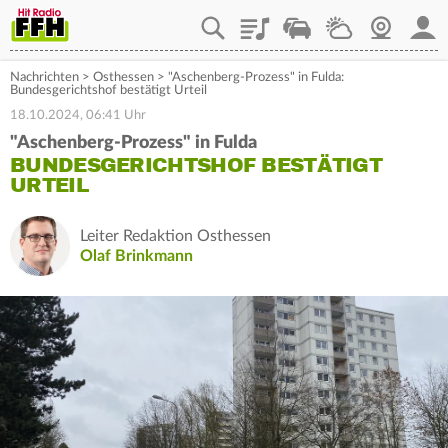
Playlist
Staupilot
Wetter
Webcam
Mein
Nachrichten
>
Osthessen
>
"Aschenberg-Prozess" in Fulda:
Bundesgerichtshof bestätigt Urteil
18.10.2024, 06:41 Uhr
"Aschenberg-Prozess" in Fulda
BUNDESGERICHTSHOF BESTÄTIGT
URTEIL
Leiter Redaktion Osthessen
Olaf Brinkmann