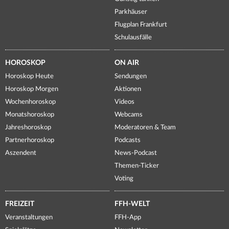
Parkhäuser
Flugplan Frankfurt
Schulausfälle
HOROSKOP
ON AIR
Horoskop Heute
Sendungen
Horoskop Morgen
Aktionen
Wochenhoroskop
Videos
Monatshoroskop
Webcams
Jahreshoroskop
Moderatoren & Team
Partnerhoroskop
Podcasts
Aszendent
News-Podcast
Themen-Ticker
Voting
FREIZEIT
FFH-WELT
Veranstaltungen
FFH-App