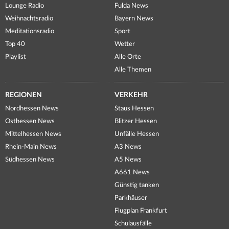
Lounge Radio
Fulda News
Weihnachtsradio
Bayern News
Meditationsradio
Sport
Top 40
Wetter
Playlist
Alle Orte
Alle Themen
REGIONEN
VERKEHR
Nordhessen News
Staus Hessen
Osthessen News
Blitzer Hessen
Mittelhessen News
Unfälle Hessen
Rhein-Main News
A3 News
Südhessen News
A5 News
A661 News
Günstig tanken
Parkhäuser
Flugplan Frankfurt
Schulausfälle