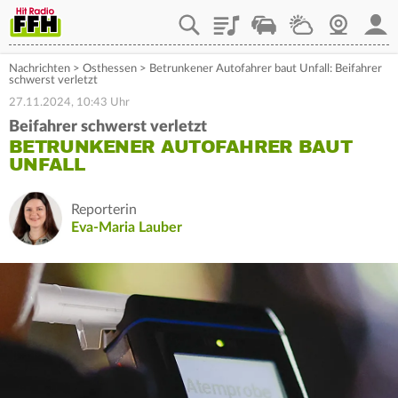
Playlist
Staupilot
Wetter
Webcam
Mein
Nachrichten
>
Osthessen
>
Betrunkener Autofahrer baut Unfall: Beifahrer
schwerst verletzt
27.11.2024, 10:43 Uhr
Beifahrer schwerst verletzt
BETRUNKENER AUTOFAHRER BAUT
UNFALL
Reporterin
Eva-Maria Lauber