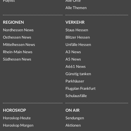
Playlist
Alle Orte
Alle Themen
REGIONEN
VERKEHR
Nordhessen News
Staus Hessen
Osthessen News
Blitzer Hessen
Mittelhessen News
Unfälle Hessen
Rhein-Main News
A3 News
Südhessen News
A5 News
A661 News
Günstig tanken
Parkhäuser
Flugplan Frankfurt
Schulausfälle
HOROSKOP
ON AIR
Horoskop Heute
Sendungen
Horoskop Morgen
Aktionen