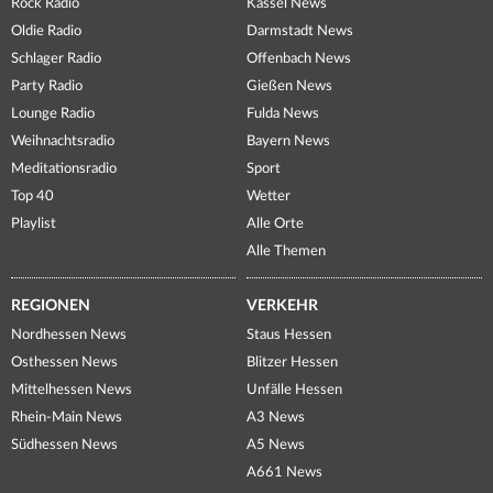
Rock Radio
Kassel News
Oldie Radio
Darmstadt News
Schlager Radio
Offenbach News
Party Radio
Gießen News
Lounge Radio
Fulda News
Weihnachtsradio
Bayern News
Meditationsradio
Sport
Top 40
Wetter
Playlist
Alle Orte
Alle Themen
REGIONEN
VERKEHR
Nordhessen News
Staus Hessen
Osthessen News
Blitzer Hessen
Mittelhessen News
Unfälle Hessen
Rhein-Main News
A3 News
Südhessen News
A5 News
A661 News