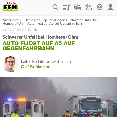
Playlist
Staupilot
Wetter
Webcam
Mein
Nachrichten
>
Osthessen
,
Top-Meldungen
>
Schwerer Unfall bei
Homberg/Ohm: Auto fliegt auf A5 auf Gegenfahrbahn
12.02.2025, 09:12 Uhr
Schwerer Unfall bei Homberg/Ohm
AUTO FLIEGT AUF A5 AUF
GEGENFAHRBAHN
Leiter Redaktion Osthessen
Olaf Brinkmann