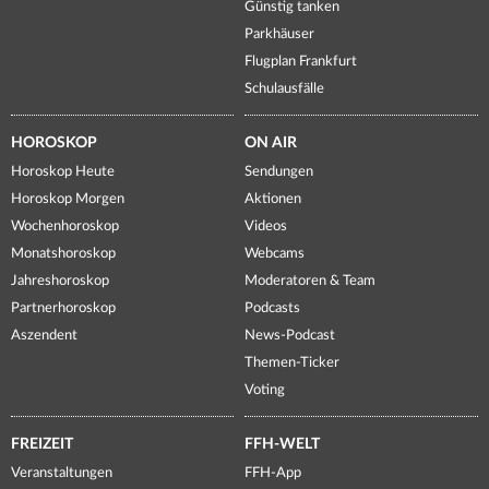
Günstig tanken
Parkhäuser
Flugplan Frankfurt
Schulausfälle
HOROSKOP
ON AIR
Horoskop Heute
Sendungen
Horoskop Morgen
Aktionen
Wochenhoroskop
Videos
Monatshoroskop
Webcams
Jahreshoroskop
Moderatoren & Team
Partnerhoroskop
Podcasts
Aszendent
News-Podcast
Themen-Ticker
Voting
FREIZEIT
FFH-WELT
Veranstaltungen
FFH-App