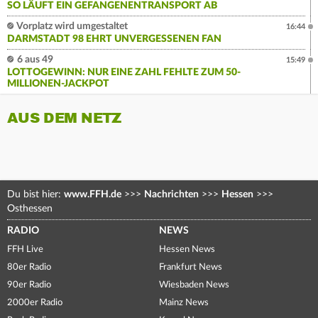
SO LÄUFT EIN GEFANGENENTRANSPORT AB
Vorplatz wird umgestaltet
16:44
DARMSTADT 98 EHRT UNVERGESSENEN FAN
6 aus 49
15:49
LOTTOGEWINN: NUR EINE ZAHL FEHLTE ZUM 50-
MILLIONEN-JACKPOT
AUS DEM NETZ
Du bist hier:
www.FFH.de
>>>
Nachrichten
>>>
Hessen
>>>
Osthessen
RADIO
NEWS
FFH Live
Hessen News
80er Radio
Frankfurt News
90er Radio
Wiesbaden News
2000er Radio
Mainz News