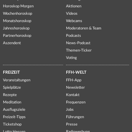
Horoskop Morgen
Aktionen
Wochenhoroskop
Videos
Monatshoroskop
Webcams
Jahreshoroskop
Moderatoren & Team
Partnerhoroskop
Podcasts
Aszendent
News-Podcast
Themen-Ticker
Voting
FREIZEIT
FFH-WELT
Veranstaltungen
FFH-App
Spielplätze
Newsletter
Rezepte
Kontakt
Meditation
Frequenzen
Ausflugsziele
Jobs
Freizeit-Tipps
Führungen
Ticketshop
Presse
Lotto Hessen
Radiowerbung