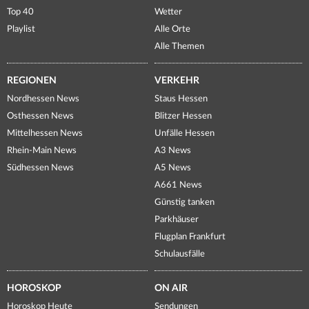
Top 40
Wetter
Playlist
Alle Orte
Alle Themen
REGIONEN
VERKEHR
Nordhessen News
Staus Hessen
Osthessen News
Blitzer Hessen
Mittelhessen News
Unfälle Hessen
Rhein-Main News
A3 News
Südhessen News
A5 News
A661 News
Günstig tanken
Parkhäuser
Flugplan Frankfurt
Schulausfälle
HOROSKOP
ON AIR
Horoskop Heute
Sendungen