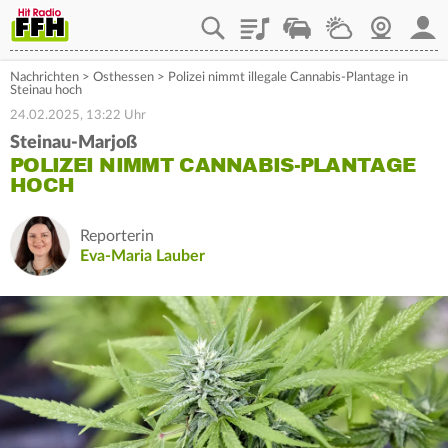
Playlist
Staupilot
Wetter
Webcam
Mein
Nachrichten
>
Osthessen
>
Polizei nimmt illegale Cannabis-Plantage in
Steinau hoch
24.02.2025, 13:22 Uhr
Steinau-Marjoß
POLIZEI NIMMT CANNABIS-PLANTAGE
HOCH
Reporterin
Eva-Maria Lauber