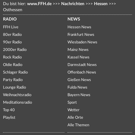
Du bist hier:
www.FFH.de
>>>
Nachrichten
>>>
Hessen
>>>
Osthessen
RADIO
NEWS
FFH Live
Hessen News
80er Radio
Frankfurt News
90er Radio
Wiesbaden News
2000er Radio
Mainz News
Rock Radio
Kassel News
Oldie Radio
Darmstadt News
Schlager Radio
Offenbach News
Party Radio
Gießen News
Lounge Radio
Fulda News
Weihnachtsradio
Bayern News
Meditationsradio
Sport
Top 40
Wetter
Playlist
Alle Orte
Alle Themen