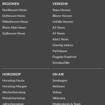
REGIONEN
VERKEHR
Nordhessen News
Staus Hessen
Osthessen News
Blitzer Hessen
Mittelhessen News
Unfälle Hessen
Rhein-Main News
A3 News
Südhessen News
A5 News
A661 News
Günstig tanken
Parkhäuser
Flugplan Frankfurt
Schulausfälle
HOROSKOP
ON AIR
Horoskop Heute
Sendungen
Horoskop Morgen
Aktionen
Wochenhoroskop
Videos
Monatshoroskop
Webcams
Jahreshoroskop
Moderatoren & Team