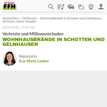
Playlist
Staupilot
Wetter
Webcam
Mein
Nachrichten
>
Osthessen
>
Dachstuhlbrände in Schotten und Gelnhausen:
Verletzte, hoher Schaden
20.03.2025, 17:49 Uhr
Verletzte und Millionenschaden
WOHNHAUSBRÄNDE IN SCHOTTEN UND
GELNHAUSEN
Reporterin
Eva-Maria Lauber