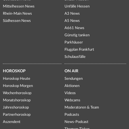
Mittelhessen News
Unfälle Hessen
Rhein-Main News
A3 News
Südhessen News
A5 News
A661 News
Günstig tanken
Parkhäuser
Flugplan Frankfurt
Schulausfälle
HOROSKOP
ON AIR
Horoskop Heute
Sendungen
Horoskop Morgen
Aktionen
Wochenhoroskop
Videos
Monatshoroskop
Webcams
Jahreshoroskop
Moderatoren & Team
Partnerhoroskop
Podcasts
Aszendent
News-Podcast