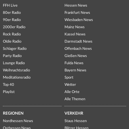
FFH Live
Hessen News
80er Radio
Frankfurt News
90er Radio
Wiesbaden News
2000er Radio
Mainz News
Rock Radio
Kassel News
Oldie Radio
Darmstadt News
Schlager Radio
Offenbach News
Party Radio
Gießen News
Lounge Radio
Fulda News
Weihnachtsradio
Bayern News
Meditationsradio
Sport
Top 40
Wetter
Playlist
Alle Orte
Alle Themen
REGIONEN
VERKEHR
Nordhessen News
Staus Hessen
Osthessen News
Blitzer Hessen