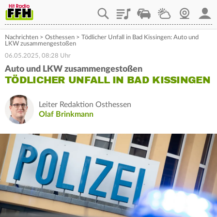
Playlist
Staupilot
Wetter
Webcam
Mein
Nachrichten
>
Osthessen
>
Tödlicher Unfall in Bad Kissingen: Auto und
LKW zusammengestoßen
06.05.2025, 08:28 Uhr
Auto und LKW zusammengestoßen
TÖDLICHER UNFALL IN BAD KISSINGEN
Leiter Redaktion Osthessen
Olaf Brinkmann