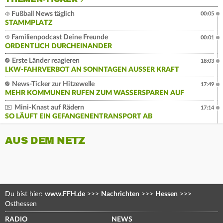
Fußball News täglich
00:05
STAMMPLATZ
Familienpodcast Deine Freunde
00:01
ORDENTLICH DURCHEINANDER
Erste Länder reagieren
18:03
LKW-FAHRVERBOT AN SONNTAGEN AUSSER KRAFT
News-Ticker zur Hitzewelle
17:49
MEHR KOMMUNEN RUFEN ZUM WASSERSPAREN AUF
Mini-Knast auf Rädern
17:14
SO LÄUFT EIN GEFANGENENTRANSPORT AB
AUS DEM NETZ
Du bist hier:
www.FFH.de
>>>
Nachrichten
>>>
Hessen
>>>
Osthessen
RADIO
NEWS