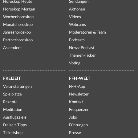
Horoskop Heute
Sendungen
Horoskop Morgen
Aktionen
Wochenhoroskop
Videos
Monatshoroskop
Webcams
Jahreshoroskop
Moderatoren & Team
Partnerhoroskop
Podcasts
Aszendent
News-Podcast
Themen-Ticker
Voting
FREIZEIT
FFH-WELT
Veranstaltungen
FFH-App
Spielplätze
Newsletter
Rezepte
Kontakt
Meditation
Frequenzen
Ausflugsziele
Jobs
Freizeit-Tipps
Führungen
Ticketshop
Presse