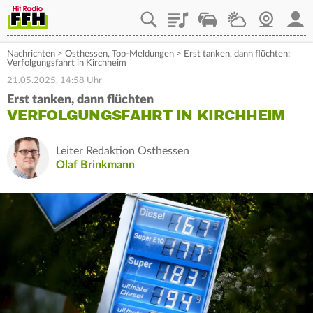
Playlist
Staupilot
Wetter
Webcam
Mein
Nachrichten
>
Osthessen
,
Top-Meldungen
>
Erst tanken, dann flüchten:
Verfolgungsfahrt in Kirchheim
21.05.2025, 14:58 Uhr
Erst tanken, dann flüchten
VERFOLGUNGSFAHRT IN KIRCHHEIM
Leiter Redaktion Osthessen
Olaf Brinkmann