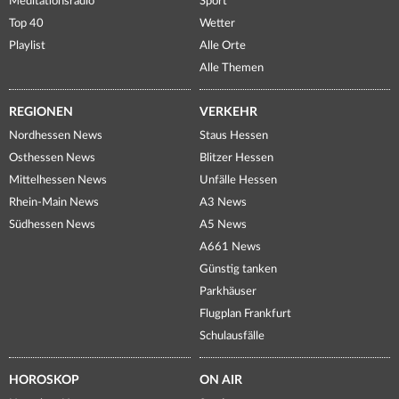
Meditationsradio
Sport
Top 40
Wetter
Playlist
Alle Orte
Alle Themen
REGIONEN
VERKEHR
Nordhessen News
Staus Hessen
Osthessen News
Blitzer Hessen
Mittelhessen News
Unfälle Hessen
Rhein-Main News
A3 News
Südhessen News
A5 News
A661 News
Günstig tanken
Parkhäuser
Flugplan Frankfurt
Schulausfälle
HOROSKOP
ON AIR