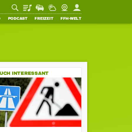
Playlist
Staupilot
Wetter
Webcam
Mein FFH
O
PODCAST
FREIZEIT
FFH-WELT
UCH INTERESSANT