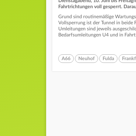
Dienstagabend, 10. Juni bis Freitagfr
Fahrtrichtungen voll gesperrt. Dara
Grund sind routinemäßige Wartungsa
Vollsperrung ist der Tunnel in beide 
Umleitungen sind jeweils ausgeschild
Bedarfsumleitungen U4 und in Fahr
A66
Neuhof
Fulda
Frank