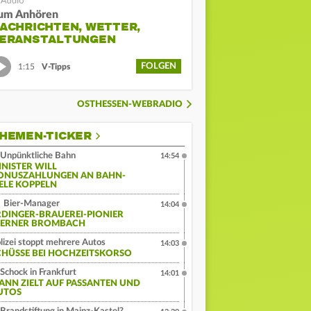
um Anhören
ACHRICHTEN, WETTER,
ERANSTALTUNGEN
FOLGEN
1:15
V-Tipps
OSTHESSEN-WEBRADIO
HEMEN-TICKER
Unpünktliche Bahn
14:54
INISTER WILL
ONUSZAHLUNGEN AN BAHN-
IELE KOPPELN
Bier-Manager
14:04
RDINGER-BRAUEREI-PIONIER
ERNER BROMBACH
lizei stoppt mehrere Autos
14:03
CHÜSSE BEI HOCHZEITSKORSO
Schock in Frankfurt
14:01
ANN ZIELT AUF PASSANTEN UND
UTOS