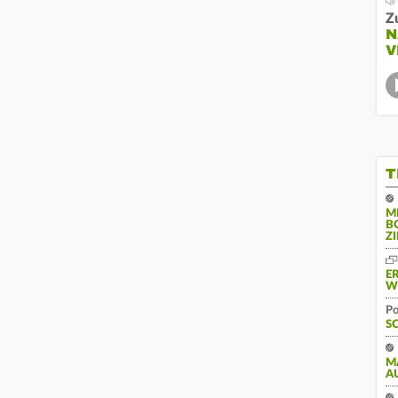
Z
N
V
T
M
B
Z
E
W
Po
S
M
A