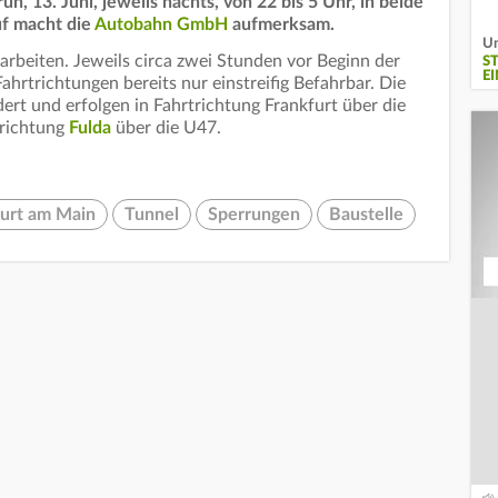
üh, 13. Juni, jeweils nachts, von 22 bis 5 Uhr, in beide
uf macht die
Autobahn GmbH
aufmerksam.
Um
rbeiten. Jeweils circa zwei Stunden vor Beginn der
S
E
Fahrtrichtungen bereits nur einstreifig Befahrbar. Die
ert und erfolgen in Fahrtrichtung Frankfurt über die
trichtung
Fulda
über die U47.
furt am Main
Tunnel
Sperrungen
Baustelle