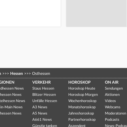
n
>>>
Hessen
>>>
Osthessen
GIONEN
VERKEHR
HOROSKOP
ON AIR
dhessen News
Staus Hessen
Horoskop Heute
Sendungen
hessen News
Blitzer Hessen
Horoskop Morgen
Aktionen
telhessen News
Unfälle Hessen
Wochenhoroskop
Videos
in-Main News
A3 News
Monatshoroskop
Webcams
hessen News
A5 News
Jahreshoroskop
Moderatoren
A661 News
Partnerhoroskop
Podcasts
Günstig tanken
Aszendent
News-Podcas