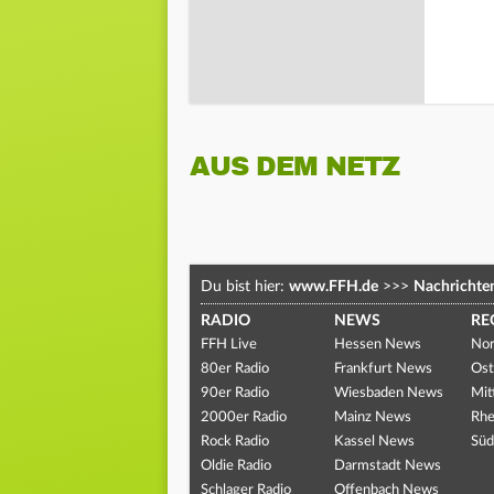
AUS DEM NETZ
Du bist hier:
www.FFH.de
>>>
Nachrichte
RADIO
NEWS
RE
FFH Live
Hessen News
Nor
80er Radio
Frankfurt News
Ost
90er Radio
Wiesbaden News
Mit
2000er Radio
Mainz News
Rhe
Rock Radio
Kassel News
Süd
Oldie Radio
Darmstadt News
Schlager Radio
Offenbach News