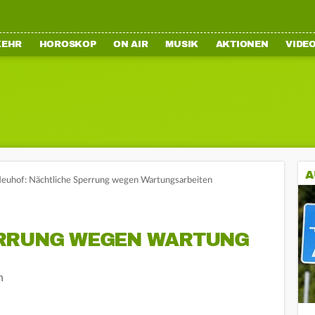
KEHR
HOROSKOP
ON AIR
MUSIK
AKTIONEN
VIDE
A
Neuhof: Nächtliche Sperrung wegen Wartungsarbeiten
ERRUNG WEGEN WARTUNG
n