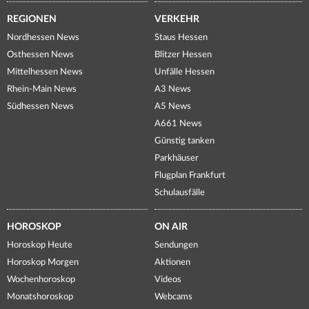
REGIONEN
VERKEHR
Nordhessen News
Staus Hessen
Osthessen News
Blitzer Hessen
Mittelhessen News
Unfälle Hessen
Rhein-Main News
A3 News
Südhessen News
A5 News
A661 News
Günstig tanken
Parkhäuser
Flugplan Frankfurt
Schulausfälle
HOROSKOP
ON AIR
Horoskop Heute
Sendungen
Horoskop Morgen
Aktionen
Wochenhoroskop
Videos
Monatshoroskop
Webcams