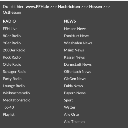
Du bist hier:
www.FFH.de
>>>
Nachrichten
>>>
Hessen
>>>
Osthessen
RADIO
NEWS
FFH Live
Hessen News
80er Radio
Frankfurt News
90er Radio
Wiesbaden News
2000er Radio
Mainz News
Rock Radio
Kassel News
Oldie Radio
Darmstadt News
Schlager Radio
Offenbach News
Party Radio
Gießen News
Lounge Radio
Fulda News
Weihnachtsradio
Bayern News
Meditationsradio
Sport
Top 40
Wetter
Playlist
Alle Orte
Alle Themen