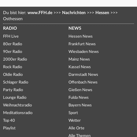
Du bist hier:
www.FFH.de
>>>
Nachrichten
>>>
Hessen
>>>
Osthessen
RADIO
NEWS
FFH Live
Hessen News
80er Radio
Frankfurt News
90er Radio
Wiesbaden News
2000er Radio
Mainz News
Rock Radio
Kassel News
Oldie Radio
Darmstadt News
Schlager Radio
Offenbach News
Party Radio
Gießen News
Lounge Radio
Fulda News
Weihnachtsradio
Bayern News
Meditationsradio
Sport
Top 40
Wetter
Playlist
Alle Orte
Alle Themen