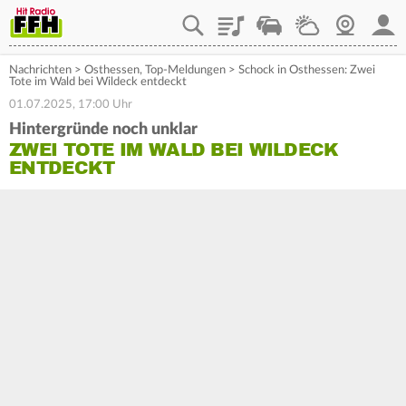
Playlist
Staupilot
Wetter
Webcam
Mein
Nachrichten
>
Osthessen
,
Top-Meldungen
>
Schock in Osthessen: Zwei
Tote im Wald bei Wildeck entdeckt
01.07.2025, 17:00 Uhr
Hintergründe noch unklar
ZWEI TOTE IM WALD BEI WILDECK
ENTDECKT