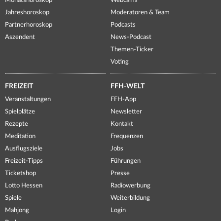
Monatshoroskop
Webcams
Jahreshoroskop
Moderatoren & Team
Partnerhoroskop
Podcasts
Aszendent
News-Podcast
Themen-Ticker
Voting
FREIZEIT
FFH-WELT
Veranstaltungen
FFH-App
Spielplätze
Newsletter
Rezepte
Kontakt
Meditation
Frequenzen
Ausflugsziele
Jobs
Freizeit-Tipps
Führungen
Ticketshop
Presse
Lotto Hessen
Radiowerbung
Spiele
Weiterbildung
Mahjong
Login