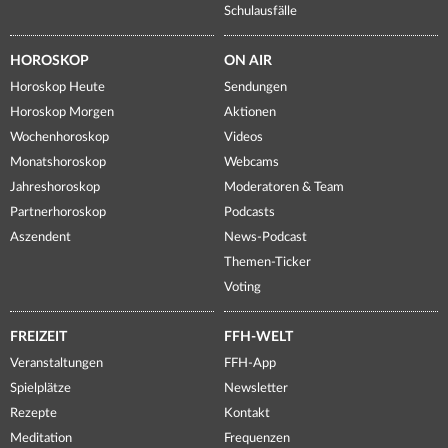
Schulausfälle
HOROSKOP
ON AIR
Horoskop Heute
Sendungen
Horoskop Morgen
Aktionen
Wochenhoroskop
Videos
Monatshoroskop
Webcams
Jahreshoroskop
Moderatoren & Team
Partnerhoroskop
Podcasts
Aszendent
News-Podcast
Themen-Ticker
Voting
FREIZEIT
FFH-WELT
Veranstaltungen
FFH-App
Spielplätze
Newsletter
Rezepte
Kontakt
Meditation
Frequenzen