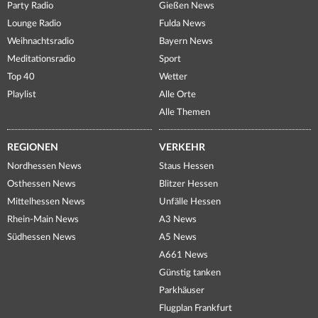
Party Radio
Gießen News
Lounge Radio
Fulda News
Weihnachtsradio
Bayern News
Meditationsradio
Sport
Top 40
Wetter
Playlist
Alle Orte
Alle Themen
REGIONEN
VERKEHR
Nordhessen News
Staus Hessen
Osthessen News
Blitzer Hessen
Mittelhessen News
Unfälle Hessen
Rhein-Main News
A3 News
Südhessen News
A5 News
A661 News
Günstig tanken
Parkhäuser
Flugplan Frankfurt