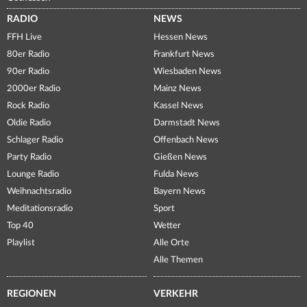
RADIO
NEWS
FFH Live
Hessen News
80er Radio
Frankfurt News
90er Radio
Wiesbaden News
2000er Radio
Mainz News
Rock Radio
Kassel News
Oldie Radio
Darmstadt News
Schlager Radio
Offenbach News
Party Radio
Gießen News
Lounge Radio
Fulda News
Weihnachtsradio
Bayern News
Meditationsradio
Sport
Top 40
Wetter
Playlist
Alle Orte
Alle Themen
REGIONEN
VERKEHR