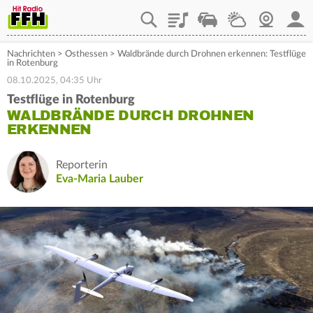
Playlist
Staupilot
Wetter
Webcam
Mein
Nachrichten
>
Osthessen
>
Waldbrände durch Drohnen erkennen: Testflüge
in Rotenburg
08.10.2025, 04:35 Uhr
Testflüge in Rotenburg
WALDBRÄNDE DURCH DROHNEN
ERKENNEN
Reporterin
Eva-Maria Lauber