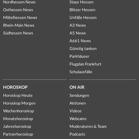
Nordhessen News
Staus Hessen
Osthessen News
Blitzer Hessen
Mittelhessen News
Unfälle Hessen
Rhein-Main News
A3 News
Südhessen News
A5 News
A661 News
Günstig tanken
Parkhäuser
Flugplan Frankfurt
Schulausfälle
HOROSKOP
ON AIR
Horoskop Heute
Sendungen
Horoskop Morgen
Aktionen
Wochenhoroskop
Videos
Monatshoroskop
Webcams
Jahreshoroskop
Moderatoren & Team
Partnerhoroskop
Podcasts