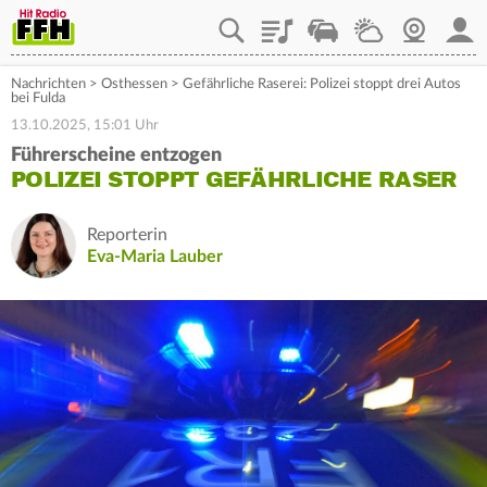
Playlist
Staupilot
Wetter
Webcam
Mein
Nachrichten
>
Osthessen
>
Gefährliche Raserei: Polizei stoppt drei Autos
bei Fulda
13.10.2025, 15:01 Uhr
Führerscheine entzogen
POLIZEI STOPPT GEFÄHRLICHE RASER
Reporterin
Eva-Maria Lauber