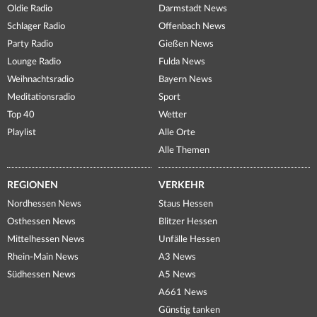
Oldie Radio
Darmstadt News
Schlager Radio
Offenbach News
Party Radio
Gießen News
Lounge Radio
Fulda News
Weihnachtsradio
Bayern News
Meditationsradio
Sport
Top 40
Wetter
Playlist
Alle Orte
Alle Themen
REGIONEN
VERKEHR
Nordhessen News
Staus Hessen
Osthessen News
Blitzer Hessen
Mittelhessen News
Unfälle Hessen
Rhein-Main News
A3 News
Südhessen News
A5 News
A661 News
Günstig tanken