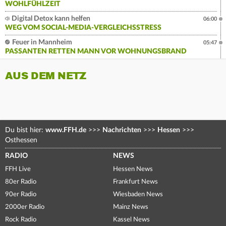
WOHLFÜHLZEIT
Digital Detox kann helfen
06:00
WEG VOM SOCIAL-MEDIA-VERGLEICHSSTRESS
Feuer in Mannheim
05:47
PASSANTEN RETTEN MANN VOR WOHNUNGSBRAND
AUS DEM NETZ
Du bist hier:
www.FFH.de
>>>
Nachrichten
>>>
Hessen
>>>
Osthessen
RADIO
NEWS
FFH Live
Hessen News
80er Radio
Frankfurt News
90er Radio
Wiesbaden News
2000er Radio
Mainz News
Rock Radio
Kassel News