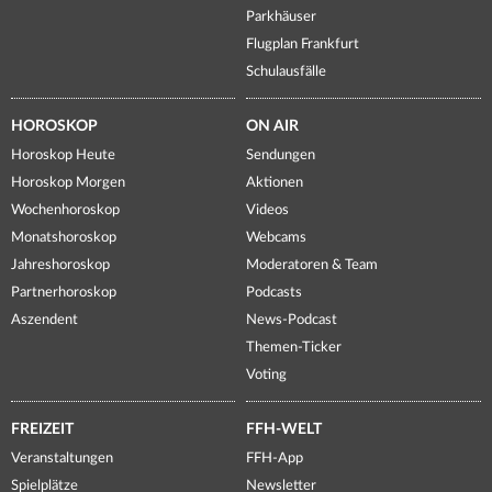
Parkhäuser
Flugplan Frankfurt
Schulausfälle
HOROSKOP
ON AIR
Horoskop Heute
Sendungen
Horoskop Morgen
Aktionen
Wochenhoroskop
Videos
Monatshoroskop
Webcams
Jahreshoroskop
Moderatoren & Team
Partnerhoroskop
Podcasts
Aszendent
News-Podcast
Themen-Ticker
Voting
FREIZEIT
FFH-WELT
Veranstaltungen
FFH-App
Spielplätze
Newsletter