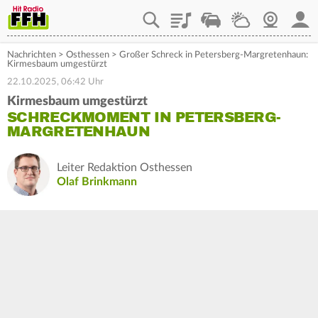
Playlist
Staupilot
Wetter
Webcam
Mein
Nachrichten
>
Osthessen
>
Großer Schreck in Petersberg-Margretenhaun:
Kirmesbaum umgestürzt
22.10.2025, 06:42 Uhr
Kirmesbaum umgestürzt
SCHRECKMOMENT IN PETERSBERG-
MARGRETENHAUN
Leiter Redaktion Osthessen
Olaf Brinkmann