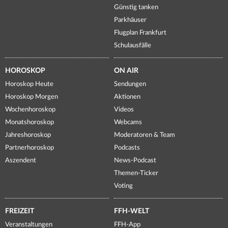
Günstig tanken
Parkhäuser
Flugplan Frankfurt
Schulausfälle
HOROSKOP
ON AIR
Horoskop Heute
Sendungen
Horoskop Morgen
Aktionen
Wochenhoroskop
Videos
Monatshoroskop
Webcams
Jahreshoroskop
Moderatoren & Team
Partnerhoroskop
Podcasts
Aszendent
News-Podcast
Themen-Ticker
Voting
FREIZEIT
FFH-WELT
Veranstaltungen
FFH-App