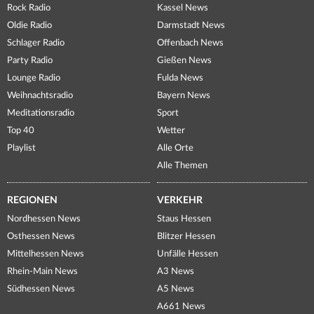
Rock Radio
Kassel News
Oldie Radio
Darmstadt News
Schlager Radio
Offenbach News
Party Radio
Gießen News
Lounge Radio
Fulda News
Weihnachtsradio
Bayern News
Meditationsradio
Sport
Top 40
Wetter
Playlist
Alle Orte
Alle Themen
REGIONEN
VERKEHR
Nordhessen News
Staus Hessen
Osthessen News
Blitzer Hessen
Mittelhessen News
Unfälle Hessen
Rhein-Main News
A3 News
Südhessen News
A5 News
A661 News