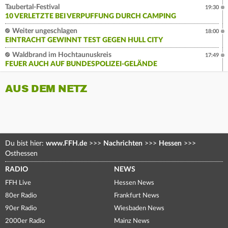
Taubertal-Festival
19:30
10 VERLETZTE BEI VERPUFFUNG DURCH CAMPING
Weiter ungeschlagen
18:00
EINTRACHT GEWINNT TEST GEGEN HULL CITY
Waldbrand im Hochtaunuskreis
17:49
FEUER AUCH AUF BUNDESPOLIZEI-GELÄNDE
AUS DEM NETZ
Du bist hier:
www.FFH.de
>>>
Nachrichten
>>>
Hessen
>>>
Osthessen
RADIO
NEWS
FFH Live
Hessen News
80er Radio
Frankfurt News
90er Radio
Wiesbaden News
2000er Radio
Mainz News