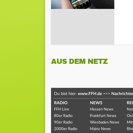
AUS DEM NETZ
Du bist hier:
www.FFH.de
>>>
Nachrichte
RADIO
NEWS
RE
FFH Live
Hessen News
Nor
80er Radio
Frankfurt News
Ost
90er Radio
Wiesbaden News
Mit
2000er Radio
Mainz News
Rhe