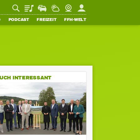
Playlist
Staupilot
Wetter
Webcam
Mein FFH
O
PODCAST
FREIZEIT
FFH-WELT
UCH INTERESSANT