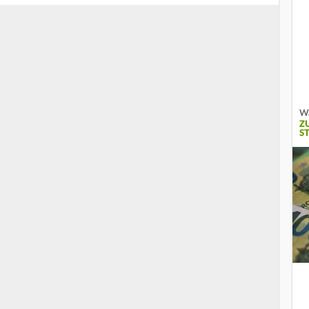
Wa
Z
S