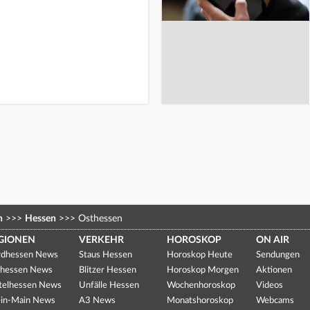
n
>>>
Hessen
>>>
Osthessen
GIONEN
VERKEHR
HOROSKOP
ON AIR
dhessen News
Staus Hessen
Horoskop Heute
Sendungen
hessen News
Blitzer Hessen
Horoskop Morgen
Aktionen
telhessen News
Unfälle Hessen
Wochenhoroskop
Videos
in-Main News
A3 News
Monatshoroskop
Webcams