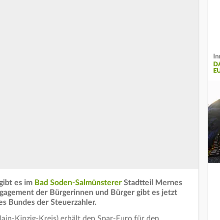
In
D
E
gibt es im
Bad Soden-Salmünsterer
Stadtteil Mernes
ngagement der Bürgerinnen und Bürger gibt es jetzt
es Bundes der Steuerzahler.
in-Kinzig-Kreis) erhält den Spar-Euro für den