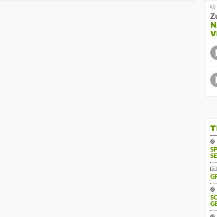
Z
N
V
T
S
SE
G
S
G