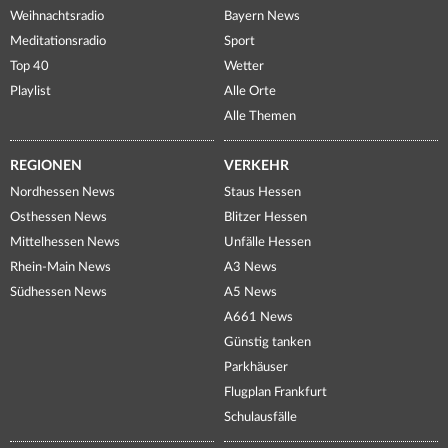
Weihnachtsradio
Bayern News
Meditationsradio
Sport
Top 40
Wetter
Playlist
Alle Orte
Alle Themen
REGIONEN
VERKEHR
Nordhessen News
Staus Hessen
Osthessen News
Blitzer Hessen
Mittelhessen News
Unfälle Hessen
Rhein-Main News
A3 News
Südhessen News
A5 News
A661 News
Günstig tanken
Parkhäuser
Flugplan Frankfurt
Schulausfälle