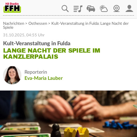
Playlist
Staupilot
Wetter
Webcam
Mein
Nachrichten
>
Osthessen
>
Kult-Veranstaltung in Fulda: Lange Nacht der
Spiele
31.10.2025, 04:55 Uhr
Kult-Veranstaltung in Fulda
LANGE NACHT DER SPIELE IM
KANZLERPALAIS
Reporterin
Eva-Maria Lauber