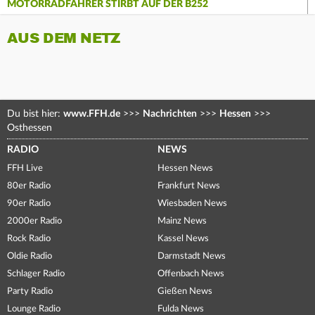
MOTORRADFAHRER STIRBT AUF DER B252
AUS DEM NETZ
Du bist hier:
www.FFH.de
>>>
Nachrichten
>>>
Hessen
>>>
Osthessen
RADIO
NEWS
FFH Live
Hessen News
80er Radio
Frankfurt News
90er Radio
Wiesbaden News
2000er Radio
Mainz News
Rock Radio
Kassel News
Oldie Radio
Darmstadt News
Schlager Radio
Offenbach News
Party Radio
Gießen News
Lounge Radio
Fulda News