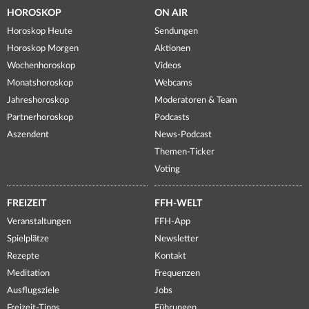
HOROSKOP
ON AIR
Horoskop Heute
Sendungen
Horoskop Morgen
Aktionen
Wochenhoroskop
Videos
Monatshoroskop
Webcams
Jahreshoroskop
Moderatoren & Team
Partnerhoroskop
Podcasts
Aszendent
News-Podcast
Themen-Ticker
Voting
FREIZEIT
FFH-WELT
Veranstaltungen
FFH-App
Spielplätze
Newsletter
Rezepte
Kontakt
Meditation
Frequenzen
Ausflugsziele
Jobs
Freizeit-Tipps
Führungen