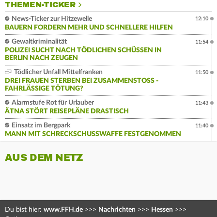
THEMEN-TICKER
News-Ticker zur Hitzewelle
12:10
BAUERN FORDERN MEHR UND SCHNELLERE HILFEN
Gewaltkriminalität
11:54
POLIZEI SUCHT NACH TÖDLICHEN SCHÜSSEN IN
BERLIN NACH ZEUGEN
Tödlicher Unfall Mittelfranken
11:50
DREI FRAUEN STERBEN BEI ZUSAMMENSTOSS - F
AHRLÄSSIGE TÖTUNG?
Alarmstufe Rot für Urlauber
11:43
ÄTNA STÖRT REISEPLÄNE DRASTISCH
Einsatz im Bergpark
11:40
MANN MIT SCHRECKSCHUSSWAFFE FESTGENOMMEN
AUS DEM NETZ
Du bist hier:
www.FFH.de
>>>
Nachrichten
>>>
Hessen
>>>