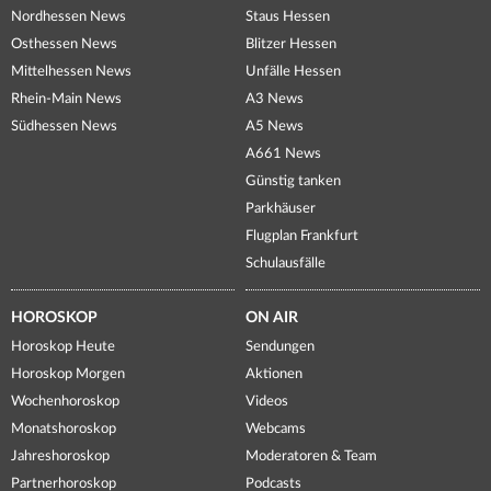
Nordhessen News
Staus Hessen
Osthessen News
Blitzer Hessen
Mittelhessen News
Unfälle Hessen
Rhein-Main News
A3 News
Südhessen News
A5 News
A661 News
Günstig tanken
Parkhäuser
Flugplan Frankfurt
Schulausfälle
HOROSKOP
ON AIR
Horoskop Heute
Sendungen
Horoskop Morgen
Aktionen
Wochenhoroskop
Videos
Monatshoroskop
Webcams
Jahreshoroskop
Moderatoren & Team
Partnerhoroskop
Podcasts