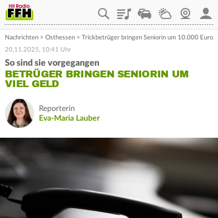
Playlist
Staupilot
Wetter
Webcam
Mein
Nachrichten
>
Osthessen
>
Trickbetrüger bringen Seniorin um 10.000 Euro
20.11.2025, 10:41 Uhr
So sind sie vorgegangen
BETRÜGER BRINGEN SENIORIN UM
VIEL GELD
Reporterin
Eva-Maria Lauber