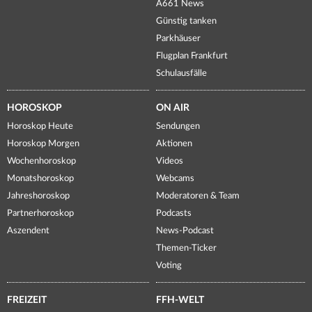
A661 News
Günstig tanken
Parkhäuser
Flugplan Frankfurt
Schulausfälle
HOROSKOP
ON AIR
Horoskop Heute
Sendungen
Horoskop Morgen
Aktionen
Wochenhoroskop
Videos
Monatshoroskop
Webcams
Jahreshoroskop
Moderatoren & Team
Partnerhoroskop
Podcasts
Aszendent
News-Podcast
Themen-Ticker
Voting
FREIZEIT
FFH-WELT