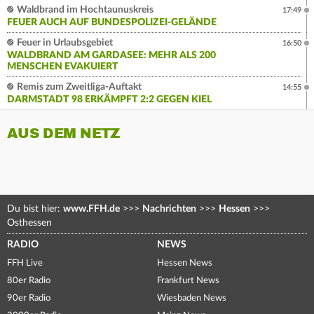
Waldbrand im Hochtaunuskreis
17:49
FEUER AUCH AUF BUNDESPOLIZEI-GELÄNDE
Feuer in Urlaubsgebiet
16:50
WALDBRAND AM GARDASEE: MEHR ALS 200
MENSCHEN EVAKUIERT
Remis zum Zweitliga-Auftakt
14:55
DARMSTADT 98 ERKÄMPFT 2:2 GEGEN KIEL
AUS DEM NETZ
Du bist hier:
www.FFH.de
>>>
Nachrichten
>>>
Hessen
>>>
Osthessen
RADIO
NEWS
FFH Live
Hessen News
80er Radio
Frankfurt News
90er Radio
Wiesbaden News