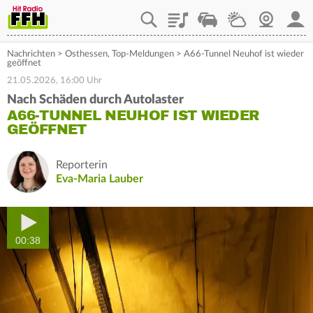
Playlist
Staupilot
Wetter
Webcam
Mein
Nachrichten
>
Osthessen
,
Top-Meldungen
>
A66-Tunnel Neuhof ist wieder
geöffnet
21.05.2026, 16:00 Uhr
Nach Schäden durch Autolaster
A66-TUNNEL NEUHOF IST WIEDER
GEÖFFNET
Reporterin
Eva-Maria Lauber
00:38