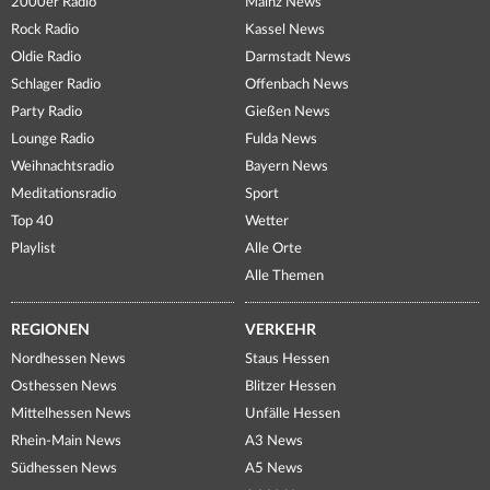
2000er Radio
Mainz News
Rock Radio
Kassel News
Oldie Radio
Darmstadt News
Schlager Radio
Offenbach News
Party Radio
Gießen News
Lounge Radio
Fulda News
Weihnachtsradio
Bayern News
Meditationsradio
Sport
Top 40
Wetter
Playlist
Alle Orte
Alle Themen
REGIONEN
VERKEHR
Nordhessen News
Staus Hessen
Osthessen News
Blitzer Hessen
Mittelhessen News
Unfälle Hessen
Rhein-Main News
A3 News
Südhessen News
A5 News