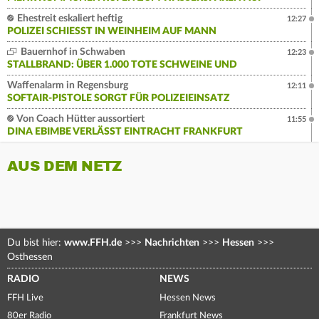
Ehestreit eskaliert heftig
12:27
POLIZEI SCHIESST IN WEINHEIM AUF MANN
Bauernhof in Schwaben
12:23
STALLBRAND: ÜBER 1.000 TOTE SCHWEINE UND
Waffenalarm in Regensburg
12:11
SOFTAIR-PISTOLE SORGT FÜR POLIZEIEINSATZ
Von Coach Hütter aussortiert
11:55
DINA EBIMBE VERLÄSST EINTRACHT FRANKFURT
AUS DEM NETZ
Du bist hier:
www.FFH.de
>>>
Nachrichten
>>>
Hessen
>>>
Osthessen
RADIO
NEWS
FFH Live
Hessen News
80er Radio
Frankfurt News