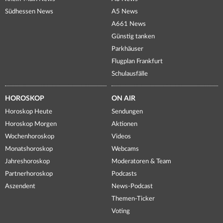
Südhessen News
A5 News
A661 News
Günstig tanken
Parkhäuser
Flugplan Frankfurt
Schulausfälle
HOROSKOP
ON AIR
Horoskop Heute
Sendungen
Horoskop Morgen
Aktionen
Wochenhoroskop
Videos
Monatshoroskop
Webcams
Jahreshoroskop
Moderatoren & Team
Partnerhoroskop
Podcasts
Aszendent
News-Podcast
Themen-Ticker
Voting