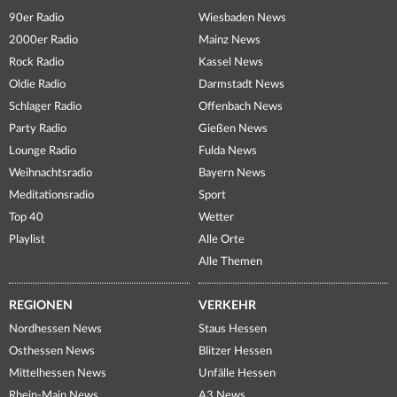
90er Radio
Wiesbaden News
2000er Radio
Mainz News
Rock Radio
Kassel News
Oldie Radio
Darmstadt News
Schlager Radio
Offenbach News
Party Radio
Gießen News
Lounge Radio
Fulda News
Weihnachtsradio
Bayern News
Meditationsradio
Sport
Top 40
Wetter
Playlist
Alle Orte
Alle Themen
REGIONEN
VERKEHR
Nordhessen News
Staus Hessen
Osthessen News
Blitzer Hessen
Mittelhessen News
Unfälle Hessen
Rhein-Main News
A3 News