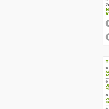
Z
N
V
T
A
A
U
M
V
FR