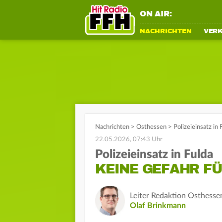
ON AIR:
NACHRICHTEN
VER
Nachrichten
>
Osthessen
>
Polizeieinsatz i
22.05.2026, 07:43 Uhr
Polizeieinsatz in Fulda
KEINE GEFAHR F
Leiter Redaktion Osthesse
Olaf Brinkmann