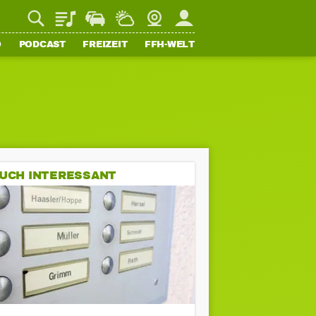
Playlist
Staupilot
Wetter
Webcam
Mein FFH
O
PODCAST
FREIZEIT
FFH-WELT
UCH INTERESSANT