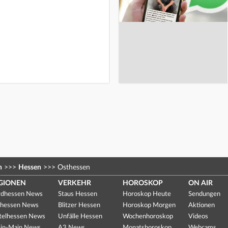
n
>>>
Hessen
>>>
Osthessen
GIONEN
VERKEHR
HOROSKOP
ON AIR
dhessen News
Staus Hessen
Horoskop Heute
Sendungen
hessen News
Blitzer Hessen
Horoskop Morgen
Aktionen
telhessen News
Unfälle Hessen
Wochenhoroskop
Videos
in-Main News
A3 News
Monatshoroskop
Webcams