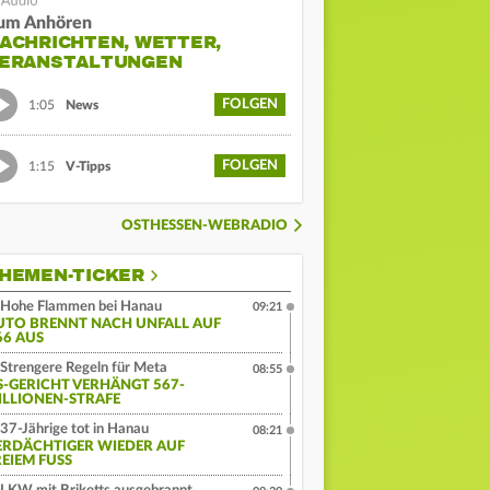
um Anhören
ACHRICHTEN, WETTER,
ERANSTALTUNGEN
FOLGEN
1:05
News
FOLGEN
1:15
V-Tipps
OSTHESSEN-WEBRADIO
HEMEN-TICKER
Hohe Flammen bei Hanau
09:21
UTO BRENNT NACH UNFALL AUF
66 AUS
Strengere Regeln für Meta
08:55
S-GERICHT VERHÄNGT 567-
ILLIONEN-STRAFE
37-Jährige tot in Hanau
08:21
ERDÄCHTIGER WIEDER AUF
EIEM FUSS