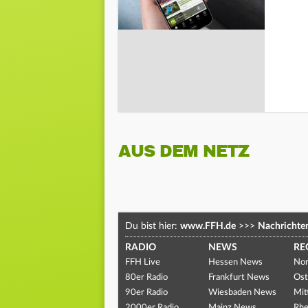
AUS DEM NETZ
Du bist hier:
www.FFH.de
>>>
Nachrichte
RADIO
NEWS
RE
FFH Live
Hessen News
Nor
80er Radio
Frankfurt News
Ost
90er Radio
Wiesbaden News
Mit
2000er Radio
Mainz News
Rhe