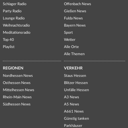
Schlager Radio
Offenbach News
Party Radio
Gießen News
Lounge Radio
Fulda News
Weihnachtsradio
Bayern News
Meditationsradio
Sport
Top 40
Wetter
Playlist
Alle Orte
Alle Themen
REGIONEN
VERKEHR
Nordhessen News
Staus Hessen
Osthessen News
Blitzer Hessen
Mittelhessen News
Unfälle Hessen
Rhein-Main News
A3 News
Südhessen News
A5 News
A661 News
Günstig tanken
Parkhäuser