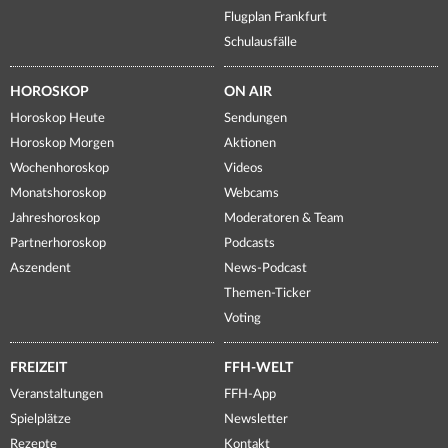
Flugplan Frankfurt
Schulausfälle
HOROSKOP
ON AIR
Horoskop Heute
Sendungen
Horoskop Morgen
Aktionen
Wochenhoroskop
Videos
Monatshoroskop
Webcams
Jahreshoroskop
Moderatoren & Team
Partnerhoroskop
Podcasts
Aszendent
News-Podcast
Themen-Ticker
Voting
FREIZEIT
FFH-WELT
Veranstaltungen
FFH-App
Spielplätze
Newsletter
Rezepte
Kontakt