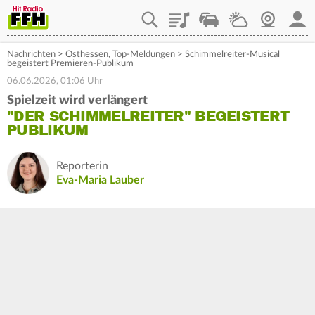
Playlist
Staupilot
Wetter
Webcam
Mein
Nachrichten
>
Osthessen
,
Top-Meldungen
>
Schimmelreiter-Musical
begeistert Premieren-Publikum
06.06.2026, 01:06 Uhr
Spielzeit wird verlängert
"DER SCHIMMELREITER" BEGEISTERT
PUBLIKUM
Reporterin
Eva-Maria Lauber