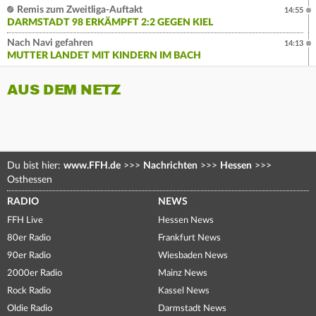
Remis zum Zweitliga-Auftakt
14:55
DARMSTADT 98 ERKÄMPFT 2:2 GEGEN KIEL
Nach Navi gefahren
14:13
MUTTER LANDET MIT KINDERN IM BACH
AUS DEM NETZ
Du bist hier:
www.FFH.de
>>>
Nachrichten
>>>
Hessen
>>>
Osthessen
RADIO
NEWS
FFH Live
Hessen News
80er Radio
Frankfurt News
90er Radio
Wiesbaden News
2000er Radio
Mainz News
Rock Radio
Kassel News
Oldie Radio
Darmstadt News