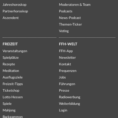
Jahreshoroskop
Moderatoren & Team
Partnerhoroskop
Podcasts
Aszendent
News-Podcast
Themen-Ticker
Voting
FREIZEIT
FFH-WELT
Veranstaltungen
FFH-App
Spielplätze
Newsletter
Rezepte
Kontakt
Meditation
Frequenzen
Ausflugsziele
Jobs
Freizeit-Tipps
Führungen
Ticketshop
Presse
Lotto Hessen
Radiowerbung
Spiele
Weiterbildung
Mahjong
Login
Backgammon