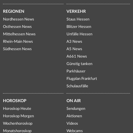
REGIONEN
VERKEHR
Nordhessen News
Staus Hessen
Osthessen News
Blitzer Hessen
Mittelhessen News
Unfälle Hessen
Rhein-Main News
A3 News
Südhessen News
A5 News
A661 News
Günstig tanken
Parkhäuser
Flugplan Frankfurt
Schulausfälle
HOROSKOP
ON AIR
Horoskop Heute
Sendungen
Horoskop Morgen
Aktionen
Wochenhoroskop
Videos
Monatshoroskop
Webcams