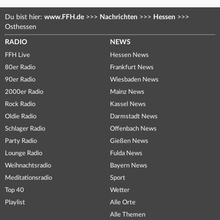
Du bist hier:
www.FFH.de
>>>
Nachrichten
>>>
Hessen
>>>
Osthessen
RADIO
NEWS
FFH Live
Hessen News
80er Radio
Frankfurt News
90er Radio
Wiesbaden News
2000er Radio
Mainz News
Rock Radio
Kassel News
Oldie Radio
Darmstadt News
Schlager Radio
Offenbach News
Party Radio
Gießen News
Lounge Radio
Fulda News
Weihnachtsradio
Bayern News
Meditationsradio
Sport
Top 40
Wetter
Playlist
Alle Orte
Alle Themen