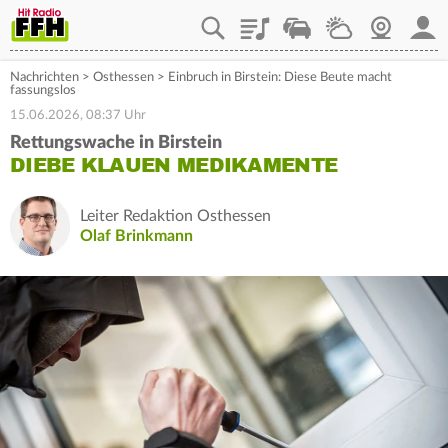
Playlist
Staupilot
Wetter
Webcam
Mein
Nachrichten
>
Osthessen
>
Einbruch in Birstein: Diese Beute macht
fassungslos
15.06.2026, 08:37 Uhr
Rettungswache in Birstein
DIEBE KLAUEN MEDIKAMENTE
Leiter Redaktion Osthessen
Olaf Brinkmann