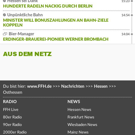
Hessen sei Dank
15:23
HUNDERTE RADELN NACKIG DURCH BERLIN
Unpünktliche Bahn
14:54
MINISTER WILL BONUSZAHLUNGEN AN BAHN-ZIELE
KOPPELN
Bier-Manager
14:04
ERDINGER-BRAUEREI-PIONIER WERNER BROMBACH
AUS DEM NETZ
Du bist hier:
www.FFH.de
>>>
Nachrichten
>>>
Hessen
>>>
Osthessen
RADIO
NEWS
FFH Live
Hessen News
80er Radio
Frankfurt News
90er Radio
Wiesbaden News
2000er Radio
Mainz News