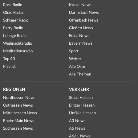
Rock Radio
Kassel News
Oldie Radio
Darmstadt News
Schlager Radio
Offenbach News
Party Radio
Gießen News
Lounge Radio
Fulda News
Weihnachtsradio
Bayern News
Meditationsradio
Sport
Top 40
Wetter
Playlist
Alle Orte
Alle Themen
REGIONEN
VERKEHR
Nordhessen News
Staus Hessen
Osthessen News
Blitzer Hessen
Mittelhessen News
Unfälle Hessen
Rhein-Main News
A3 News
Südhessen News
A5 News
A661 News