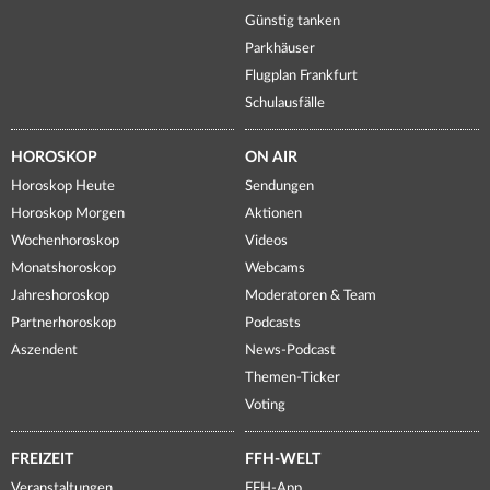
Günstig tanken
Parkhäuser
Flugplan Frankfurt
Schulausfälle
HOROSKOP
ON AIR
Horoskop Heute
Sendungen
Horoskop Morgen
Aktionen
Wochenhoroskop
Videos
Monatshoroskop
Webcams
Jahreshoroskop
Moderatoren & Team
Partnerhoroskop
Podcasts
Aszendent
News-Podcast
Themen-Ticker
Voting
FREIZEIT
FFH-WELT
Veranstaltungen
FFH-App