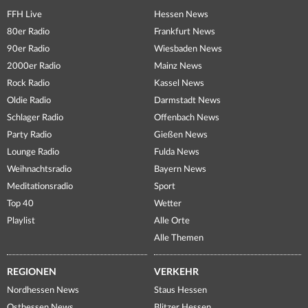
FFH Live
Hessen News
80er Radio
Frankfurt News
90er Radio
Wiesbaden News
2000er Radio
Mainz News
Rock Radio
Kassel News
Oldie Radio
Darmstadt News
Schlager Radio
Offenbach News
Party Radio
Gießen News
Lounge Radio
Fulda News
Weihnachtsradio
Bayern News
Meditationsradio
Sport
Top 40
Wetter
Playlist
Alle Orte
Alle Themen
REGIONEN
VERKEHR
Nordhessen News
Staus Hessen
Osthessen News
Blitzer Hessen