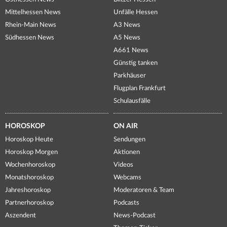
Mittelhessen News
Unfälle Hessen
Rhein-Main News
A3 News
Südhessen News
A5 News
A661 News
Günstig tanken
Parkhäuser
Flugplan Frankfurt
Schulausfälle
HOROSKOP
ON AIR
Horoskop Heute
Sendungen
Horoskop Morgen
Aktionen
Wochenhoroskop
Videos
Monatshoroskop
Webcams
Jahreshoroskop
Moderatoren & Team
Partnerhoroskop
Podcasts
Aszendent
News-Podcast