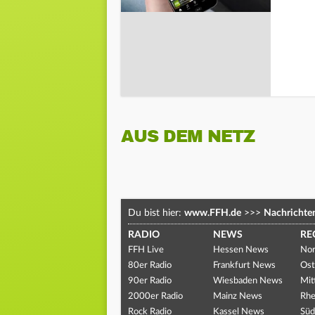
AUS DEM NETZ
Du bist hier:
www.FFH.de
>>>
Nachrichte
RADIO
NEWS
RE
FFH Live
Hessen News
Nor
80er Radio
Frankfurt News
Ost
90er Radio
Wiesbaden News
Mit
2000er Radio
Mainz News
Rhe
Rock Radio
Kassel News
Süd