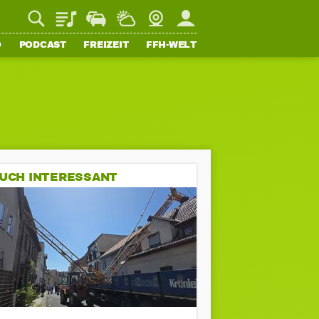
Playlist
Staupilot
Wetter
Webcam
Mein FFH
O
PODCAST
FREIZEIT
FFH-WELT
UCH INTERESSANT