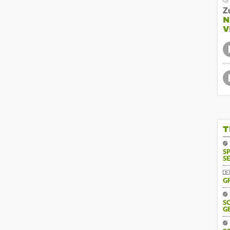
Z
N
V
T
S
SE
G
S
G