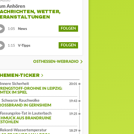
um Anhören
ACHRICHTEN, WETTER,
ERANSTALTUNGEN
FOLGEN
1:05
News
FOLGEN
1:15
V-Tipps
OSTHESSEN-WEBRADIO
HEMEN-TICKER
Innere Sicherheit
20:01
PRENGSTOFF-DROHNE IN LEIPZIG:
MTEX IM SPIEL
Schwarze Rauchwolke
19:43
ROSSBRAND IN GERNSHEIM
Fassungslos-Tat in Lauterbach
19:25
CHMUCK AUS BRANDRUINE
ESTOHLEN
Rekord-Wassertemperatur
18:29