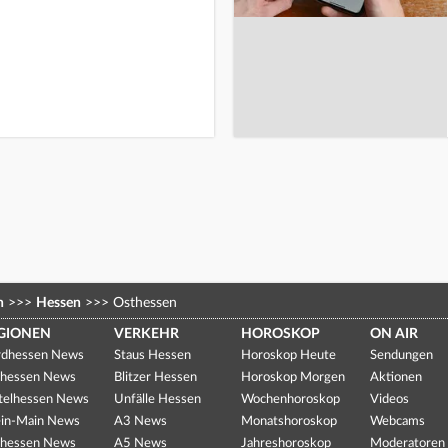
n
>>>
Hessen
>>>
Osthessen
GIONEN
VERKEHR
HOROSKOP
ON AIR
dhessen News
Staus Hessen
Horoskop Heute
Sendungen
hessen News
Blitzer Hessen
Horoskop Morgen
Aktionen
telhessen News
Unfälle Hessen
Wochenhoroskop
Videos
in-Main News
A3 News
Monatshoroskop
Webcams
hessen News
A5 News
Jahreshoroskop
Moderatoren