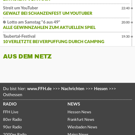
Streit um YouTuber
22:40
GEWALT BEI SCHANZENFEST UM YOUTUBER
Lotto am Samstag "6 aus 49"
20:00
ALLE GEWINNZAHLEN ZUM AKTUELLEN SPIEL
Taubertal-Festival
19:30
10 VERLETZTE BEI VERPUFFUNG DURCH CAMPING
AUS DEM NETZ
Du bist hier:
www.FFH.de
>>>
Nachrichten
>>>
Hessen
>>>
Osthessen
RADIO
NEWS
FFH Live
Hessen News
80er Radio
Frankfurt News
90er Radio
Wiesbaden News
2000er Radio
Mainz News