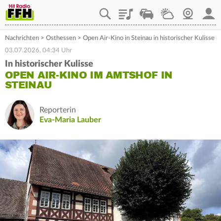
Playlist
Staupilot
Wetter
Webcam
Mein
Nachrichten
>
Osthessen
>
Open Air-Kino in Steinau in historischer Kulisse
03.07.2026, 04:34 Uhr
In historischer Kulisse
OPEN AIR-KINO IM AMTSHOF IN
STEINAU
Reporterin
Eva-Maria Lauber