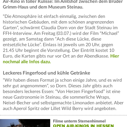
Air-Kino in toller Kulisse: Im Amtshof zwischen dem Brüder
Grimm-Haus und dem Museum Steinau.
“Die Atmosphäre ist einfach einmalig, zwischen den
historischen Gebäuden, mit dem schönen angrenzenden
Garten”, schwärmt Claudia Dorn von der Stadt Steinau im
FFH-Interview. Am Freitag (03.07.) wird der Film “Michael”
gezeigt, am Samstag dann “Ach diese Lücke, diese
entsetzliche Lücke”. Einlass ist jeweils um 20 Uhr, gegen
21.45 Uhr beginnt die Vorstellung. Der Eintritt kostet 10
Euro, die Karten gibts nur vor Ort an der Abendkasse.
Hier
nochmal alle Infos dazu.
Leckeres Fingerfood und kühle Getränke
“Wir haben dieses Format ja schon einige Jahre, und es wird
sehr gut angenommen”, so Dorn. Dieses Jahr gibts auch
besonders leckeres Essen: “Von Herzen Fingerfood” ist eine
neue Gastronomie in Steinau, die sommerliche Wraps,
Neisel-Becher und selbstgemachte Limonaden anbietet. Aber
auch Aperol Spritz oder Lillet Wild Berry wird angeboten.
Filme unterm Sternenhimmel
OPEN AIR-KINOS IN HESSEN