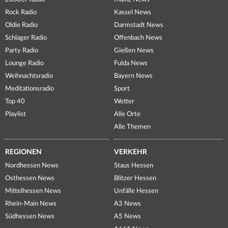
Rock Radio
Kassel News
Oldie Radio
Darmstadt News
Schlager Radio
Offenbach News
Party Radio
Gießen News
Lounge Radio
Fulda News
Weihnachtsradio
Bayern News
Meditationsradio
Sport
Top 40
Wetter
Playlist
Alle Orte
Alle Themen
REGIONEN
VERKEHR
Nordhessen News
Staus Hessen
Osthessen News
Blitzer Hessen
Mittelhessen News
Unfälle Hessen
Rhein-Main News
A3 News
Südhessen News
A5 News