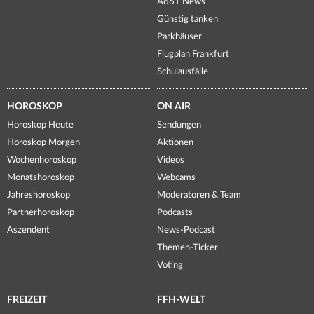
A661 News
Günstig tanken
Parkhäuser
Flugplan Frankfurt
Schulausfälle
HOROSKOP
ON AIR
Horoskop Heute
Sendungen
Horoskop Morgen
Aktionen
Wochenhoroskop
Videos
Monatshoroskop
Webcams
Jahreshoroskop
Moderatoren & Team
Partnerhoroskop
Podcasts
Aszendent
News-Podcast
Themen-Ticker
Voting
FREIZEIT
FFH-WELT