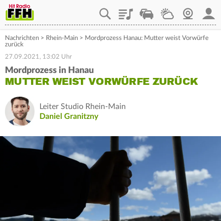
Playlist
Staupilot
Wetter
Webcam
Mein
Nachrichten
>
Rhein-Main
>
Mordprozess Hanau: Mutter weist Vorwürfe
zurück
27.09.2021, 13:02 Uhr
Mordprozess in Hanau
MUTTER WEIST VORWÜRFE ZURÜCK
Leiter Studio Rhein-Main
Daniel Granitzny