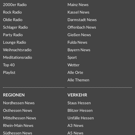
2000er Radio
Mainz News
Rock Radio
Kassel News
Oldie Radio
Darmstadt News
Schlager Radio
Offenbach News
Party Radio
Gießen News
Lounge Radio
Fulda News
Weihnachtsradio
Bayern News
Meditationsradio
Sport
Top 40
Wetter
Playlist
Alle Orte
Alle Themen
REGIONEN
VERKEHR
Nordhessen News
Staus Hessen
Osthessen News
Blitzer Hessen
Mittelhessen News
Unfälle Hessen
Rhein-Main News
A3 News
Südhessen News
A5 News