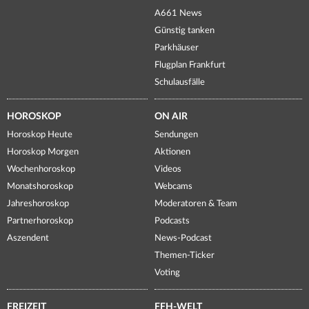
A661 News
Günstig tanken
Parkhäuser
Flugplan Frankfurt
Schulausfälle
HOROSKOP
ON AIR
Horoskop Heute
Sendungen
Horoskop Morgen
Aktionen
Wochenhoroskop
Videos
Monatshoroskop
Webcams
Jahreshoroskop
Moderatoren & Team
Partnerhoroskop
Podcasts
Aszendent
News-Podcast
Themen-Ticker
Voting
FREIZEIT
FFH-WELT