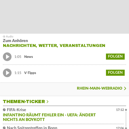
Zum Anhören
NACHRICHTEN, WETTER, VERANSTALTUNGEN
FOLGEN
1:05
News
FOLGEN
1:15
V-Tipps
RHEIN-MAIN-WEBRADIO
THEMEN-TICKER
FIFA-Krise
17:12
INFANTINO RÄUMT FEHLER EIN - UEFA: ÄNDERT
NICHTS AN BOYKOTT
Nach Spitzentreffen in Bonn
17:06