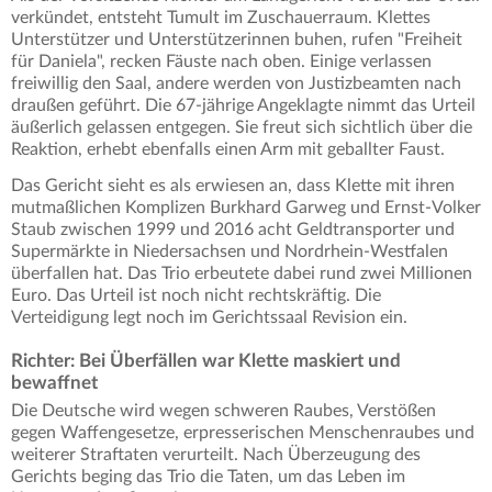
verkündet, entsteht Tumult im Zuschauerraum. Klettes
Unterstützer und Unterstützerinnen buhen, rufen "Freiheit
für Daniela", recken Fäuste nach oben. Einige verlassen
freiwillig den Saal, andere werden von Justizbeamten nach
draußen geführt. Die 67-jährige Angeklagte nimmt das Urteil
äußerlich gelassen entgegen. Sie freut sich sichtlich über die
Reaktion, erhebt ebenfalls einen Arm mit geballter Faust.
Das Gericht sieht es als erwiesen an, dass Klette mit ihren
mutmaßlichen Komplizen Burkhard Garweg und Ernst-Volker
Staub zwischen 1999 und 2016 acht Geldtransporter und
Supermärkte in Niedersachsen und Nordrhein-Westfalen
überfallen hat. Das Trio erbeutete dabei rund zwei Millionen
Euro. Das Urteil ist noch nicht rechtskräftig. Die
Verteidigung legt noch im Gerichtssaal Revision ein.
Richter: Bei Überfällen war Klette maskiert und
bewaffnet
Die Deutsche wird wegen schweren Raubes, Verstößen
gegen Waffengesetze, erpresserischen Menschenraubes und
weiterer Straftaten verurteilt. Nach Überzeugung des
Gerichts beging das Trio die Taten, um das Leben im