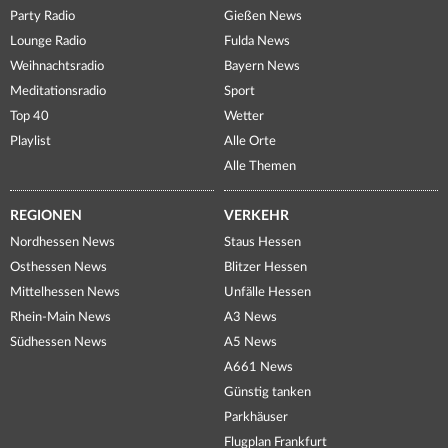
Party Radio
Gießen News
Lounge Radio
Fulda News
Weihnachtsradio
Bayern News
Meditationsradio
Sport
Top 40
Wetter
Playlist
Alle Orte
Alle Themen
REGIONEN
VERKEHR
Nordhessen News
Staus Hessen
Osthessen News
Blitzer Hessen
Mittelhessen News
Unfälle Hessen
Rhein-Main News
A3 News
Südhessen News
A5 News
A661 News
Günstig tanken
Parkhäuser
Flugplan Frankfurt