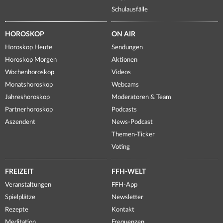
Schulausfälle
HOROSKOP
ON AIR
Horoskop Heute
Sendungen
Horoskop Morgen
Aktionen
Wochenhoroskop
Videos
Monatshoroskop
Webcams
Jahreshoroskop
Moderatoren & Team
Partnerhoroskop
Podcasts
Aszendent
News-Podcast
Themen-Ticker
Voting
FREIZEIT
FFH-WELT
Veranstaltungen
FFH-App
Spielplätze
Newsletter
Rezepte
Kontakt
Meditation
Frequenzen