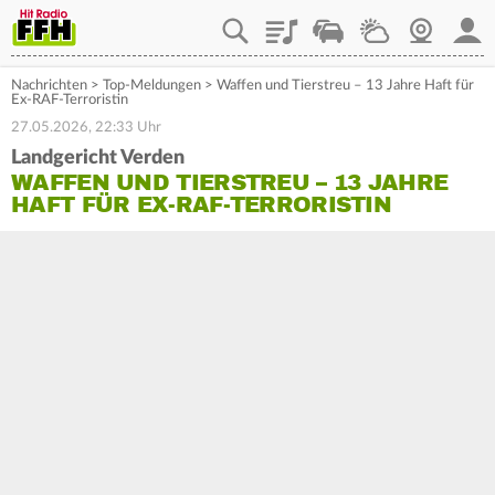
Playlist
Staupilot
Wetter
Webcam
Mein
Nachrichten
>
Top-Meldungen
>
Waffen und Tierstreu – 13 Jahre Haft für
Ex-RAF-Terroristin
27.05.2026, 22:33 Uhr
Landgericht Verden
WAFFEN UND TIERSTREU – 13 JAHRE
HAFT FÜR EX-RAF-TERRORISTIN