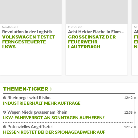
Revolution in der Logistik
Acht Hektar Fläche in Flammen
A
VOLKSWAGEN TESTET
GROSSEINSATZ DER F
F
FERNGESTEUERTE
EUERWEHR L
E
LKWS
AUTERBACH
N
THEMEN-TICKER
Rheinpegel wird Risiko
12:42
INDUSTRIE ERHÄLT MEHR AUFTRÄGE
Wegen Niedrigwasser am Rhein
12:38
LKW-FAHRVERBOT AN SONNTAGEN AUFHEBEN?
Potenzielles Angriffsziel
12:17
HESSEN RÜSTET BEI DER SPIONAGEABWEHR AUF