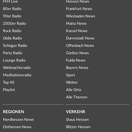
FFH Live
Hessen News
80er Radio
Frankfurt News
90er Radio
Wiesbaden News
2000er Radio
Mainz News
Rock Radio
Kassel News
Oldie Radio
Darmstadt News
Schlager Radio
Offenbach News
Party Radio
Gießen News
Lounge Radio
Fulda News
Weihnachtsradio
Bayern News
Meditationsradio
Sport
Top 40
Wetter
Playlist
Alle Orte
Alle Themen
REGIONEN
VERKEHR
Nordhessen News
Staus Hessen
Osthessen News
Blitzer Hessen