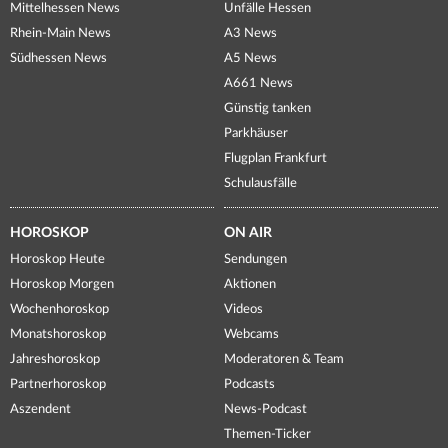
Mittelhessen News
Unfälle Hessen
Rhein-Main News
A3 News
Südhessen News
A5 News
A661 News
Günstig tanken
Parkhäuser
Flugplan Frankfurt
Schulausfälle
HOROSKOP
ON AIR
Horoskop Heute
Sendungen
Horoskop Morgen
Aktionen
Wochenhoroskop
Videos
Monatshoroskop
Webcams
Jahreshoroskop
Moderatoren & Team
Partnerhoroskop
Podcasts
Aszendent
News-Podcast
Themen-Ticker