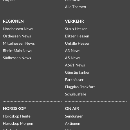
Alle Themen
REGIONEN
VERKEHR
Nordhessen News
Staus Hessen
Osthessen News
Blitzer Hessen
Mittelhessen News
Unfälle Hessen
Rhein-Main News
A3 News
Südhessen News
A5 News
A661 News
Günstig tanken
Parkhäuser
Flugplan Frankfurt
Schulausfälle
HOROSKOP
ON AIR
Horoskop Heute
Sendungen
Horoskop Morgen
Aktionen