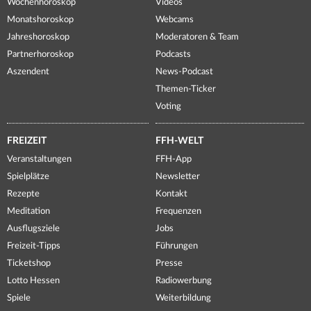
Wochenhoroskop
Videos
Monatshoroskop
Webcams
Jahreshoroskop
Moderatoren & Team
Partnerhoroskop
Podcasts
Aszendent
News-Podcast
Themen-Ticker
Voting
FREIZEIT
FFH-WELT
Veranstaltungen
FFH-App
Spielplätze
Newsletter
Rezepte
Kontakt
Meditation
Frequenzen
Ausflugsziele
Jobs
Freizeit-Tipps
Führungen
Ticketshop
Presse
Lotto Hessen
Radiowerbung
Spiele
Weiterbildung