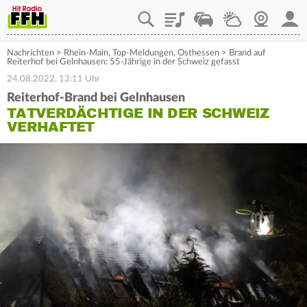
Playlist
Staupilot
Wetter
Webcam
Mein
Nachrichten
>
Rhein-Main
,
Top-Meldungen
,
Osthessen
>
Brand auf
Reiterhof bei Gelnhausen: 55-Jährige in der Schweiz gefasst
24.08.2022, 13:11 Uhr
Reiterhof-Brand bei Gelnhausen
TATVERDÄCHTIGE IN DER SCHWEIZ
VERHAFTET