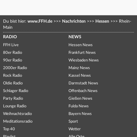
Du bist hier:
www.FFH.de
>>>
Nachrichten
>>>
Hessen
>>>
Rhein-
Main
RADIO
NEWS
FFH Live
Hessen News
80er Radio
Frankfurt News
90er Radio
Wiesbaden News
2000er Radio
Mainz News
Rock Radio
Kassel News
Oldie Radio
Darmstadt News
Schlager Radio
Offenbach News
Party Radio
Gießen News
Lounge Radio
Fulda News
Weihnachtsradio
Bayern News
Meditationsradio
Sport
Top 40
Wetter
Playlist
Alle Orte