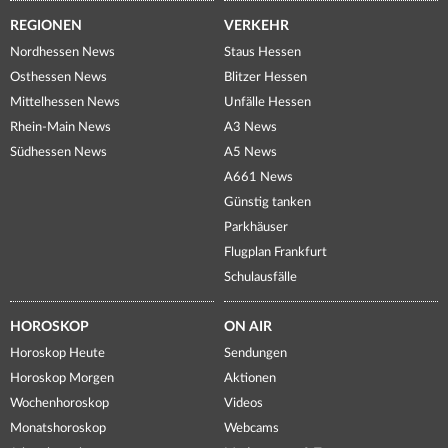
REGIONEN
VERKEHR
Nordhessen News
Staus Hessen
Osthessen News
Blitzer Hessen
Mittelhessen News
Unfälle Hessen
Rhein-Main News
A3 News
Südhessen News
A5 News
A661 News
Günstig tanken
Parkhäuser
Flugplan Frankfurt
Schulausfälle
HOROSKOP
ON AIR
Horoskop Heute
Sendungen
Horoskop Morgen
Aktionen
Wochenhoroskop
Videos
Monatshoroskop
Webcams