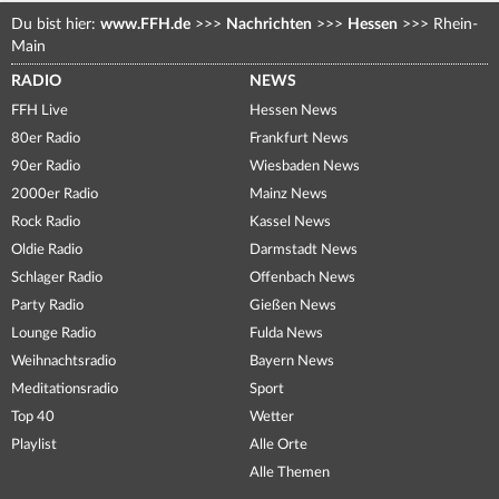
Du bist hier:
www.FFH.de
>>>
Nachrichten
>>>
Hessen
>>>
Rhein-
Main
RADIO
NEWS
FFH Live
Hessen News
80er Radio
Frankfurt News
90er Radio
Wiesbaden News
2000er Radio
Mainz News
Rock Radio
Kassel News
Oldie Radio
Darmstadt News
Schlager Radio
Offenbach News
Party Radio
Gießen News
Lounge Radio
Fulda News
Weihnachtsradio
Bayern News
Meditationsradio
Sport
Top 40
Wetter
Playlist
Alle Orte
Alle Themen