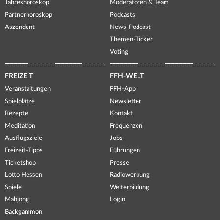
Jahreshoroskop
Moderatoren & Team
Partnerhoroskop
Podcasts
Aszendent
News-Podcast
Themen-Ticker
Voting
FREIZEIT
FFH-WELT
Veranstaltungen
FFH-App
Spielplätze
Newsletter
Rezepte
Kontakt
Meditation
Frequenzen
Ausflugsziele
Jobs
Freizeit-Tipps
Führungen
Ticketshop
Presse
Lotto Hessen
Radiowerbung
Spiele
Weiterbildung
Mahjong
Login
Backgammon