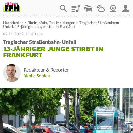
Playlist
Staupilot
Wetter
Webcam
Mein
Nachrichten
>
Rhein-Main
,
Top-Meldungen
>
Tragischer Straßenbahn-
Unfall: 13-jähriger Junge stirbt in Frankfurt
02.11.2022, 11:40 Uhr
Tragischer Straßenbahn-Unfall
13-JÄHRIGER JUNGE STIRBT IN
FRANKFURT
Redakteur & Reporter
Yanik Schick