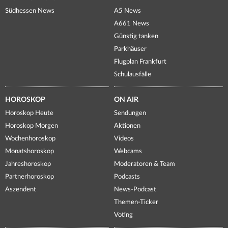
Südhessen News
A5 News
A661 News
Günstig tanken
Parkhäuser
Flugplan Frankfurt
Schulausfälle
HOROSKOP
ON AIR
Horoskop Heute
Sendungen
Horoskop Morgen
Aktionen
Wochenhoroskop
Videos
Monatshoroskop
Webcams
Jahreshoroskop
Moderatoren & Team
Partnerhoroskop
Podcasts
Aszendent
News-Podcast
Themen-Ticker
Voting