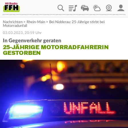
Playlist
Staupilot
Wetter
Webcam
Mein
Nachrichten
>
Rhein-Main
>
Bei Nidderau: 25-Jährige stirbt bei
Motorradunfall
03.03.2023, 20:59 Uhr
In Gegenverkehr geraten
25-JÄHRIGE MOTORRADFAHRERIN
GESTORBEN