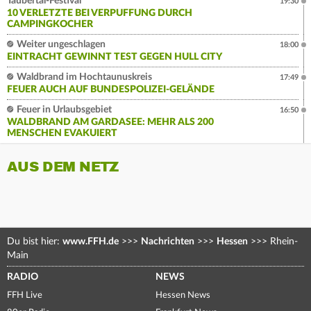
Taubertal-Festival
19:30
10 VERLETZTE BEI VERPUFFUNG DURCH
CAMPINGKOCHER
Weiter ungeschlagen
18:00
EINTRACHT GEWINNT TEST GEGEN HULL CITY
Waldbrand im Hochtaunuskreis
17:49
FEUER AUCH AUF BUNDESPOLIZEI-GELÄNDE
Feuer in Urlaubsgebiet
16:50
WALDBRAND AM GARDASEE: MEHR ALS 200
MENSCHEN EVAKUIERT
AUS DEM NETZ
Du bist hier:
www.FFH.de
>>>
Nachrichten
>>>
Hessen
>>>
Rhein-
Main
RADIO
NEWS
FFH Live
Hessen News