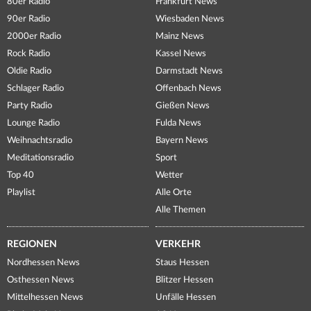
80er Radio
Frankfurt News
90er Radio
Wiesbaden News
2000er Radio
Mainz News
Rock Radio
Kassel News
Oldie Radio
Darmstadt News
Schlager Radio
Offenbach News
Party Radio
Gießen News
Lounge Radio
Fulda News
Weihnachtsradio
Bayern News
Meditationsradio
Sport
Top 40
Wetter
Playlist
Alle Orte
Alle Themen
REGIONEN
VERKEHR
Nordhessen News
Staus Hessen
Osthessen News
Blitzer Hessen
Mittelhessen News
Unfälle Hessen