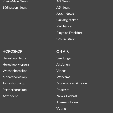
Rhein-Main News
A3 News
Südhessen News
A5 News
A661 News
Günstig tanken
Parkhäuser
Flugplan Frankfurt
Schulausfälle
HOROSKOP
ON AIR
Horoskop Heute
Sendungen
Horoskop Morgen
Aktionen
Wochenhoroskop
Videos
Monatshoroskop
Webcams
Jahreshoroskop
Moderatoren & Team
Partnerhoroskop
Podcasts
Aszendent
News-Podcast
Themen-Ticker
Voting