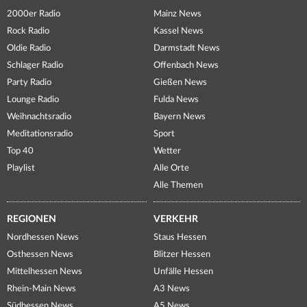
2000er Radio
Mainz News
Rock Radio
Kassel News
Oldie Radio
Darmstadt News
Schlager Radio
Offenbach News
Party Radio
Gießen News
Lounge Radio
Fulda News
Weihnachtsradio
Bayern News
Meditationsradio
Sport
Top 40
Wetter
Playlist
Alle Orte
Alle Themen
REGIONEN
VERKEHR
Nordhessen News
Staus Hessen
Osthessen News
Blitzer Hessen
Mittelhessen News
Unfälle Hessen
Rhein-Main News
A3 News
Südhessen News
A5 News