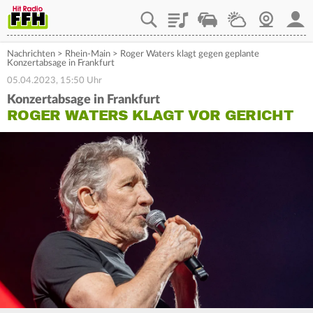
Playlist
Staupilot
Wetter
Webcam
Mein
Nachrichten
>
Rhein-Main
>
Roger Waters klagt gegen geplante
Konzertabsage in Frankfurt
05.04.2023, 15:50 Uhr
Konzertabsage in Frankfurt
ROGER WATERS KLAGT VOR GERICHT