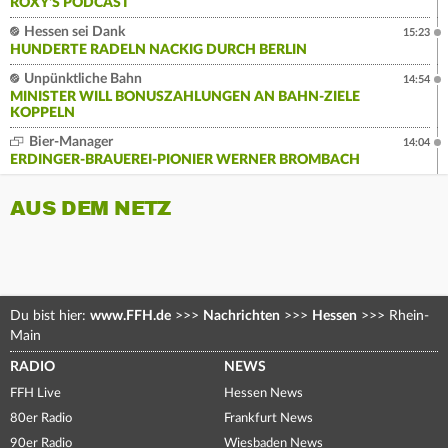
ROXY'S PODCAST
Hessen sei Dank
15:23
HUNDERTE RADELN NACKIG DURCH BERLIN
Unpünktliche Bahn
14:54
MINISTER WILL BONUSZAHLUNGEN AN BAHN-ZIELE
KOPPELN
Bier-Manager
14:04
ERDINGER-BRAUEREI-PIONIER WERNER BROMBACH
AUS DEM NETZ
Du bist hier:
www.FFH.de
>>>
Nachrichten
>>>
Hessen
>>>
Rhein-
Main
RADIO
NEWS
FFH Live
Hessen News
80er Radio
Frankfurt News
90er Radio
Wiesbaden News