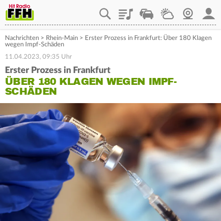
Playlist
Staupilot
Wetter
Webcam
Mein
Nachrichten
>
Rhein-Main
>
Erster Prozess in Frankfurt: Über 180 Klagen
wegen Impf-Schäden
11.04.2023, 09:35 Uhr
Erster Prozess in Frankfurt
ÜBER 180 KLAGEN WEGEN IMPF-
SCHÄDEN