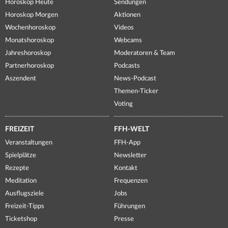
Horoskop Heute
Sendungen
Horoskop Morgen
Aktionen
Wochenhoroskop
Videos
Monatshoroskop
Webcams
Jahreshoroskop
Moderatoren & Team
Partnerhoroskop
Podcasts
Aszendent
News-Podcast
Themen-Ticker
Voting
FREIZEIT
FFH-WELT
Veranstaltungen
FFH-App
Spielplätze
Newsletter
Rezepte
Kontakt
Meditation
Frequenzen
Ausflugsziele
Jobs
Freizeit-Tipps
Führungen
Ticketshop
Presse