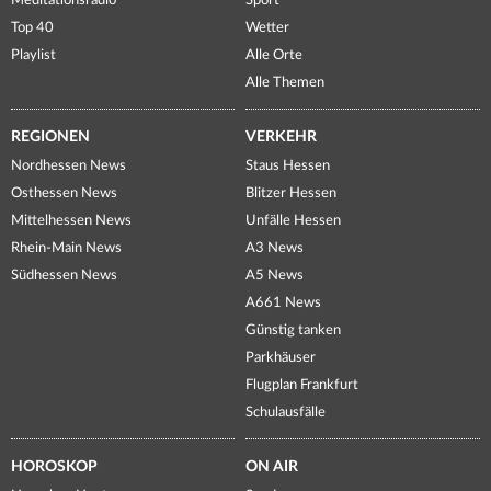
Meditationsradio
Sport
Top 40
Wetter
Playlist
Alle Orte
Alle Themen
REGIONEN
VERKEHR
Nordhessen News
Staus Hessen
Osthessen News
Blitzer Hessen
Mittelhessen News
Unfälle Hessen
Rhein-Main News
A3 News
Südhessen News
A5 News
A661 News
Günstig tanken
Parkhäuser
Flugplan Frankfurt
Schulausfälle
HOROSKOP
ON AIR