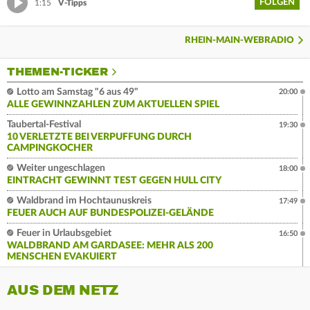
FOLGEN
1:15
V-Tipps
RHEIN-MAIN-WEBRADIO
THEMEN-TICKER
Lotto am Samstag "6 aus 49"
20:00
ALLE GEWINNZAHLEN ZUM AKTUELLEN SPIEL
Taubertal-Festival
19:30
10 VERLETZTE BEI VERPUFFUNG DURCH
CAMPINGKOCHER
Weiter ungeschlagen
18:00
EINTRACHT GEWINNT TEST GEGEN HULL CITY
Waldbrand im Hochtaunuskreis
17:49
FEUER AUCH AUF BUNDESPOLIZEI-GELÄNDE
Feuer in Urlaubsgebiet
16:50
WALDBRAND AM GARDASEE: MEHR ALS 200
MENSCHEN EVAKUIERT
AUS DEM NETZ