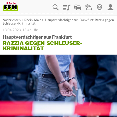
Playlist
Staupilot
Wetter
Webcam
Mein
Nachrichten
>
Rhein-Main
>
Hauptverdächtiger aus Frankfurt: Razzia gegen
Schleuser-Kriminalität
13.04.2023, 13:46 Uhr
Hauptverdächtiger aus Frankfurt
RAZZIA GEGEN SCHLEUSER-
KRIMINALITÄT