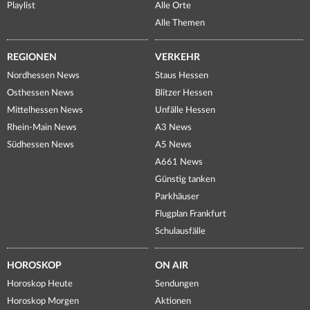
Playlist
Alle Orte
Alle Themen
REGIONEN
VERKEHR
Nordhessen News
Staus Hessen
Osthessen News
Blitzer Hessen
Mittelhessen News
Unfälle Hessen
Rhein-Main News
A3 News
Südhessen News
A5 News
A661 News
Günstig tanken
Parkhäuser
Flugplan Frankfurt
Schulausfälle
HOROSKOP
ON AIR
Horoskop Heute
Sendungen
Horoskop Morgen
Aktionen