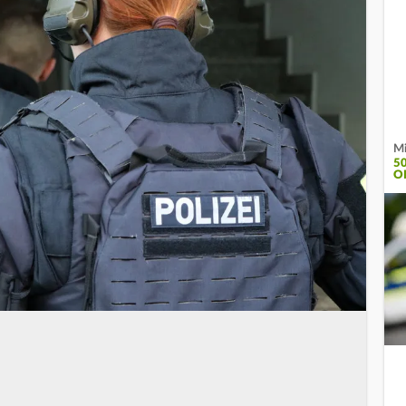
Mi
5
O