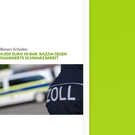
llionen-Schaden
00.000 EURO IN BAR: RAZZIA GEGEN
RGANISIERTE SCHWARZARBEIT