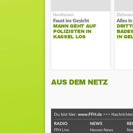
Faust ins Gesicht
MANN GEHT AUF
DRITT
POLIZISTEN IN
BADE
KASSEL LOS
IN G
AUS DEM NETZ
Du bist hier:
www.FFH.de
>>>
Nachrichte
RADIO
NEWS
RE
FFH Live
Hessen News
Nor