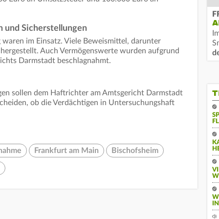
F
A
 und Sicherstellungen
I
aren im Einsatz. Viele Beweismittel, darunter
S
chergestellt. Auch Vermögenswerte wurden aufgrund
d
richts Darmstadt beschlagnahmt.
T
en sollen dem Haftrichter am Amtsgericht Darmstadt
cheiden, ob die Verdächtigen in Untersuchungshaft
S
F
K
H
tnahme
Frankfurt am Main
Bischofsheim
V
W
W
I