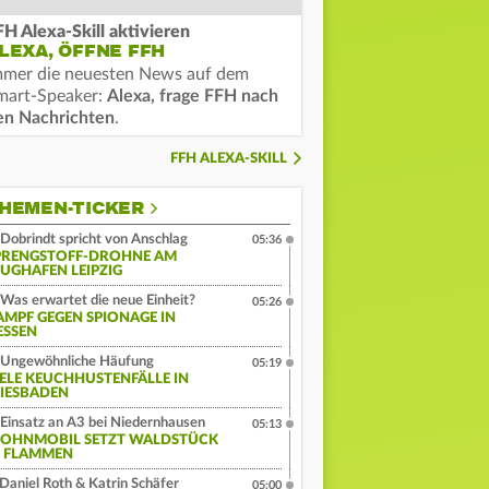
FH Alexa-Skill aktivieren
LEXA, ÖFFNE FFH
mmer die neuesten News auf dem
mart-Speaker:
Alexa, frage FFH nach
en Nachrichten
.
FFH ALEXA-SKILL
HEMEN-TICKER
Dobrindt spricht von Anschlag
05:36
PRENGSTOFF-DROHNE AM
LUGHAFEN LEIPZIG
Was erwartet die neue Einheit?
05:26
AMPF GEGEN SPIONAGE IN
ESSEN
Ungewöhnliche Häufung
05:19
IELE KEUCHHUSTENFÄLLE IN
IESBADEN
Einsatz an A3 bei Niedernhausen
05:13
OHNMOBIL SETZT WALDSTÜCK
N FLAMMEN
Daniel Roth & Katrin Schäfer
05:00