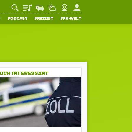
Playlist
Staupilot
Wetter
Webcam
Mein FFH
O
PODCAST
FREIZEIT
FFH-WELT
UCH INTERESSANT