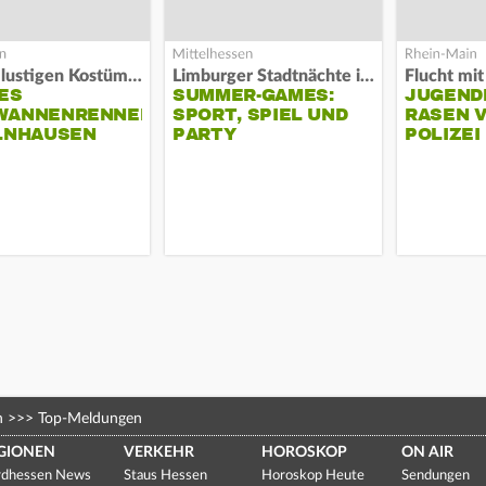
Alles in lustigen Kostümen
Limburger Stadtnächte im Sand
ES
SUMMER-GAMES:
JUGEND
WANNENRENNEN
SPORT, SPIEL UND
RASEN 
ELNHAUSEN
PARTY
POLIZEI
n
>>>
Top-Meldungen
GIONEN
VERKEHR
HOROSKOP
ON AIR
dhessen News
Staus Hessen
Horoskop Heute
Sendungen