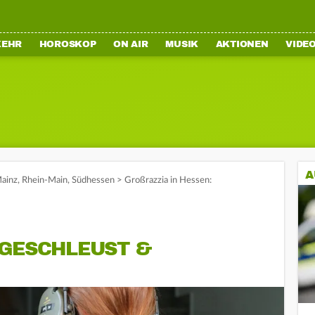
KEHR
HOROSKOP
ON AIR
MUSIK
AKTIONEN
VIDE
A
ainz
,
Rhein-Main
,
Südhessen
>
Großrazzia in Hessen:
NGESCHLEUST &