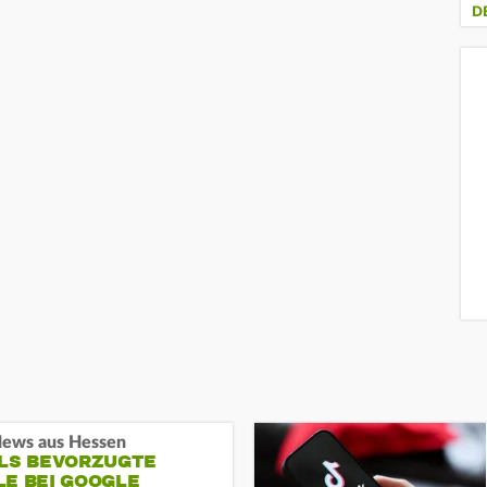
D
ews aus Hessen
ALS BEVORZUGTE
LE BEI GOOGLE