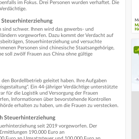
benfalls im Fokus. Drei Personen wurden verhaftet. Die
 Verdächtige.
Me
 Steuerhinterziehung
M
n sind schwer. Ihnen wird das gewerbs- und
H
ländern vorgeworfen. Dazu kommt der Verdacht auf
sbeiträgen, Steuerhinterziehung und versuchte
ommenen Personen sind chinesische Staatsangehörige,
e soll zwölf Frauen aus China ohne gültige
 den Bordellbetrieb geleitet haben. Ihre Aufgaben
sgestaltung". Ein 44-jähriger Verdächtige unterstützte
ar für die Logistik und Versorgung der Frauen
fen, Informationen über bevorstehende Kontrollen
hörde erhalten zu haben, um die Frauen zu verstecken.
ch Steuerhinterziehung
uerhinterziehung seit 2019 vorgeworfen. Der
n Ermittlungen 190.000 Euro an
000 Euro an Umsatzsteuer und 100.000 Euro an