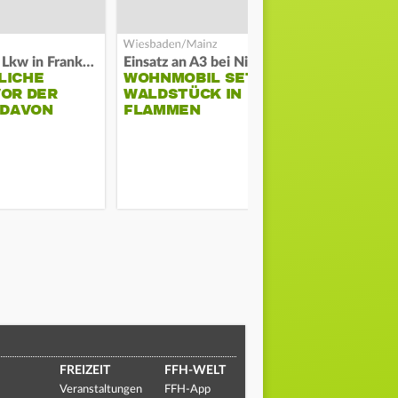
Flucht mit Lkw in Frankfurt
Einsatz an A3 bei Niedernhausen
LICHE
WOHNMOBIL SETZT
VOR DER
WALDSTÜCK IN
SO LÄUFT 
 DAVON
FLAMMEN
DER BAUS
FREIZEIT
FFH-WELT
Veranstaltungen
FFH-App