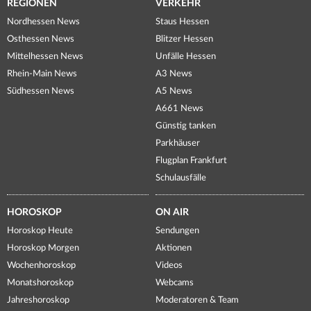
REGIONEN
VERKEHR
Nordhessen News
Staus Hessen
Osthessen News
Blitzer Hessen
Mittelhessen News
Unfälle Hessen
Rhein-Main News
A3 News
Südhessen News
A5 News
A661 News
Günstig tanken
Parkhäuser
Flugplan Frankfurt
Schulausfälle
HOROSKOP
ON AIR
Horoskop Heute
Sendungen
Horoskop Morgen
Aktionen
Wochenhoroskop
Videos
Monatshoroskop
Webcams
Jahreshoroskop
Moderatoren & Team