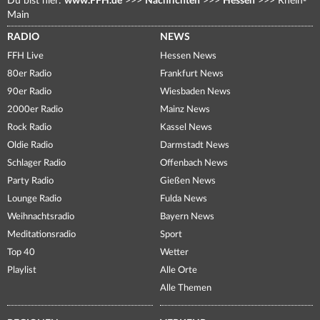
Du bist hier:
www.FFH.de
>>>
Nachrichten
>>>
Hessen
>>>
Rhein-
Main
RADIO
NEWS
FFH Live
Hessen News
80er Radio
Frankfurt News
90er Radio
Wiesbaden News
2000er Radio
Mainz News
Rock Radio
Kassel News
Oldie Radio
Darmstadt News
Schlager Radio
Offenbach News
Party Radio
Gießen News
Lounge Radio
Fulda News
Weihnachtsradio
Bayern News
Meditationsradio
Sport
Top 40
Wetter
Playlist
Alle Orte
Alle Themen