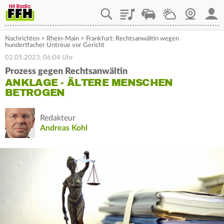
Playlist
Staupilot
Wetter
Webcam
Mein
Nachrichten
>
Rhein-Main
>
Frankfurt: Rechtsanwältin wegen
hundertfacher Untreue vor Gericht
02.05.2023, 06:04 Uhr
Prozess gegen Rechtsanwältin
ANKLAGE - ÄLTERE MENSCHEN
BETROGEN
Redakteur
Andreas Kohl