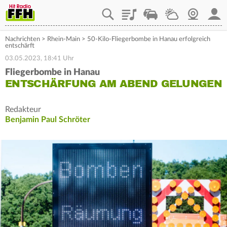
Playlist
Staupilot
Wetter
Webcam
Mein
Nachrichten
>
Rhein-Main
>
50-Kilo-Fliegerbombe in Hanau erfolgreich
entschärft
03.05.2023, 18:41 Uhr
Fliegerbombe in Hanau
ENTSCHÄRFUNG AM ABEND GELUNGEN
Redakteur
Benjamin Paul Schröter