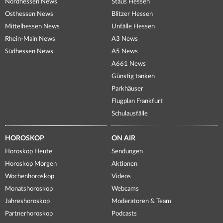
Nordhessen News
Staus Hessen
Osthessen News
Blitzer Hessen
Mittelhessen News
Unfälle Hessen
Rhein-Main News
A3 News
Südhessen News
A5 News
A661 News
Günstig tanken
Parkhäuser
Flugplan Frankfurt
Schulausfälle
HOROSKOP
ON AIR
Horoskop Heute
Sendungen
Horoskop Morgen
Aktionen
Wochenhoroskop
Videos
Monatshoroskop
Webcams
Jahreshoroskop
Moderatoren & Team
Partnerhoroskop
Podcasts