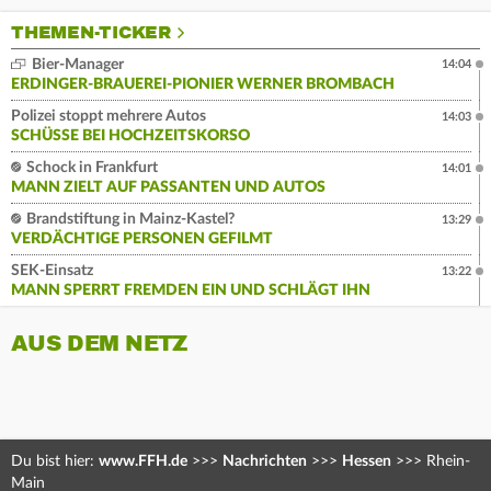
THEMEN-TICKER
Bier-Manager
14:04
ERDINGER-BRAUEREI-PIONIER WERNER BROMBACH
Polizei stoppt mehrere Autos
14:03
SCHÜSSE BEI HOCHZEITSKORSO
Schock in Frankfurt
14:01
MANN ZIELT AUF PASSANTEN UND AUTOS
Brandstiftung in Mainz-Kastel?
13:29
VERDÄCHTIGE PERSONEN GEFILMT
SEK-Einsatz
13:22
MANN SPERRT FREMDEN EIN UND SCHLÄGT IHN
AUS DEM NETZ
Du bist hier:
www.FFH.de
>>>
Nachrichten
>>>
Hessen
>>>
Rhein-
Main