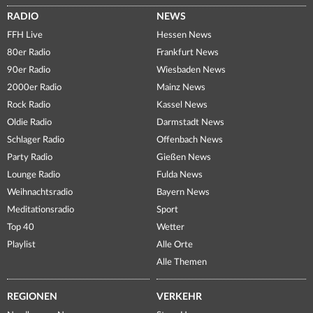
RADIO
NEWS
FFH Live
Hessen News
80er Radio
Frankfurt News
90er Radio
Wiesbaden News
2000er Radio
Mainz News
Rock Radio
Kassel News
Oldie Radio
Darmstadt News
Schlager Radio
Offenbach News
Party Radio
Gießen News
Lounge Radio
Fulda News
Weihnachtsradio
Bayern News
Meditationsradio
Sport
Top 40
Wetter
Playlist
Alle Orte
Alle Themen
REGIONEN
VERKEHR