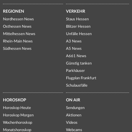
REGIONEN
VERKEHR
Nordhessen News
Staus Hessen
Osthessen News
Blitzer Hessen
Mittelhessen News
Unfälle Hessen
Rhein-Main News
A3 News
Südhessen News
A5 News
A661 News
Günstig tanken
Parkhäuser
Flugplan Frankfurt
Schulausfälle
HOROSKOP
ON AIR
Horoskop Heute
Sendungen
Horoskop Morgen
Aktionen
Wochenhoroskop
Videos
Monatshoroskop
Webcams