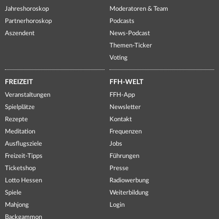
Jahreshoroskop
Moderatoren & Team
Partnerhoroskop
Podcasts
Aszendent
News-Podcast
Themen-Ticker
Voting
FREIZEIT
FFH-WELT
Veranstaltungen
FFH-App
Spielplätze
Newsletter
Rezepte
Kontakt
Meditation
Frequenzen
Ausflugsziele
Jobs
Freizeit-Tipps
Führungen
Ticketshop
Presse
Lotto Hessen
Radiowerbung
Spiele
Weiterbildung
Mahjong
Login
Backgammon