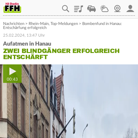
Playlist
Staupilot
Wetter
Webcam
Mein
Nachrichten
>
Rhein-Main
,
Top-Meldungen
>
Bombenfund in Hanau:
Entschärfung erfolgreich
25.02.2024, 13:47 Uhr
Aufatmen in Hanau
ZWEI BLINDGÄNGER ERFOLGREICH
ENTSCHÄRFT
00:43