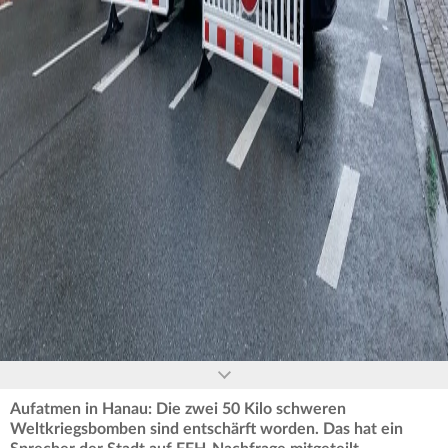
0
seconds
of
0
seconds
Aufatmen in Hanau: Die zwei 50 Kilo schweren
Weltkriegsbomben sind entschärft worden. Das hat ein