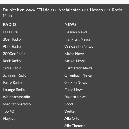
Du bist hier:
www.FFH.de
>>>
Nachrichten
>>>
Hessen
>>>
Rhein-
Main
RADIO
NEWS
FFH Live
Hessen News
80er Radio
Frankfurt News
90er Radio
Wiesbaden News
2000er Radio
Mainz News
Rock Radio
Kassel News
Oldie Radio
Darmstadt News
Schlager Radio
Offenbach News
Party Radio
Gießen News
Lounge Radio
Fulda News
Weihnachtsradio
Bayern News
Meditationsradio
Sport
Top 40
Wetter
Playlist
Alle Orte
Alle Themen