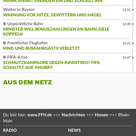
MANN SPERRT FREMDEN EIN UND SCHLÄGT IHN
Wetter in Bayern
13:21
WARNUNG VOR HITZE, GEWITTERN UND HAGEL
Unpünktliche Bahn
12:39
MINISTER WILL BONUSZAHLUNGEN AN BAHN-ZIELE
KOPPELN
Frankfurter Flughafen
12:21
KIND UND BUSFAHRGÄSTE VERLETZT
FIFA-Krise
11:47
SCHMUTZKAMPAGNE GEGEN INFANTINO? FIFA
SCHALTET AUF ANGRIFF
AUS DEM NETZ
Du bist hier:
www.FFH.de
>>>
Nachrichten
>>>
Hessen
>>>
Rhein-
Main
RADIO
NEWS