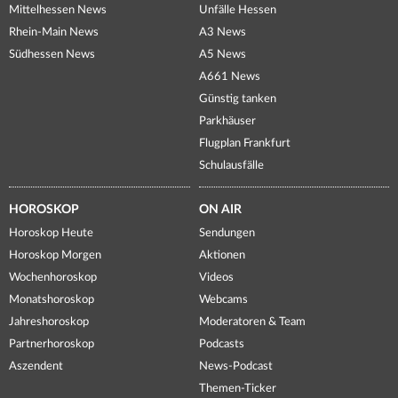
Mittelhessen News
Unfälle Hessen
Rhein-Main News
A3 News
Südhessen News
A5 News
A661 News
Günstig tanken
Parkhäuser
Flugplan Frankfurt
Schulausfälle
HOROSKOP
ON AIR
Horoskop Heute
Sendungen
Horoskop Morgen
Aktionen
Wochenhoroskop
Videos
Monatshoroskop
Webcams
Jahreshoroskop
Moderatoren & Team
Partnerhoroskop
Podcasts
Aszendent
News-Podcast
Themen-Ticker