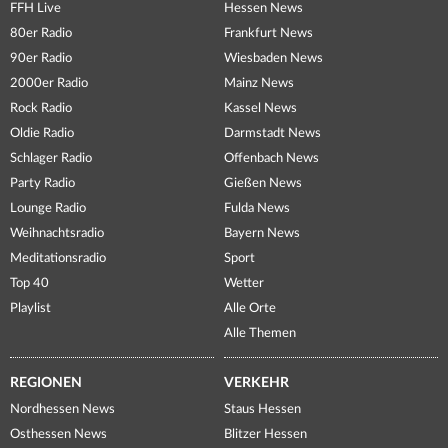
FFH Live
Hessen News
80er Radio
Frankfurt News
90er Radio
Wiesbaden News
2000er Radio
Mainz News
Rock Radio
Kassel News
Oldie Radio
Darmstadt News
Schlager Radio
Offenbach News
Party Radio
Gießen News
Lounge Radio
Fulda News
Weihnachtsradio
Bayern News
Meditationsradio
Sport
Top 40
Wetter
Playlist
Alle Orte
Alle Themen
REGIONEN
VERKEHR
Nordhessen News
Staus Hessen
Osthessen News
Blitzer Hessen