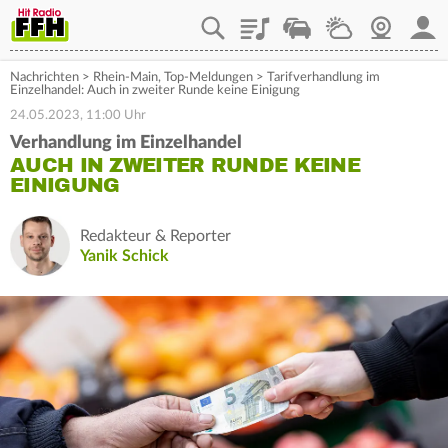
Playlist
Staupilot
Wetter
Webcam
Mein
Nachrichten
>
Rhein-Main
,
Top-Meldungen
>
Tarifverhandlung im
Einzelhandel: Auch in zweiter Runde keine Einigung
24.05.2023, 11:00 Uhr
Verhandlung im Einzelhandel
AUCH IN ZWEITER RUNDE KEINE
EINIGUNG
Redakteur & Reporter
Yanik Schick